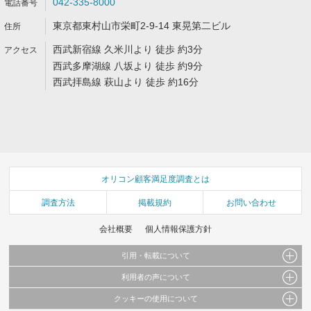
042-335-8000
東京都東村山市栄町2-9-14 東晃第二ビル
西武新宿線 久米川より 徒歩 約3分
西武多摩湖線 八坂より 徒歩 約9分
西武拝島線 萩山より 徒歩 約16分
オリコン顧客満足度調査とは
調査方法
掲載規約
お問い合わせ
会社概要
個人情報保護方針
引用・転載について
利用者の声について
当サイトで公開されている情報（文字、写真、イラスト、画像データ等）及びこれらの配
置・編集および構造などについての著作権は株式会社oricon MEに帰属しております。
クッキーの使用について
当サイトに掲載している内容はすべてサービスの利用者が提出された見解・感想です。
これらの情報を権利者の許可なく無断転載・複製などの二次利用を行うことは固く禁じて