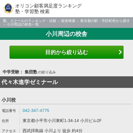
オリコン顧客満足度ランキング
塾・学習塾 検索
塾、スクールのランキング・比較
校舎検索
東京都の駅・市区町村から探す
小川周辺の校舎一覧
小川周辺の校舎
目的から絞り込む
中学受験： 集団塾
の絞り込み
代々木進学ゼミナール
小川校
042-347-4775
東京都小平市小川東町1-34-14 小川ビル2F
西武拝島線 小川より 徒歩 約4分