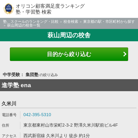
オリコン顧客満足度ランキング
塾・学習塾 検索
塾、スクールのランキング・比較
校舎検索
東京都の駅・市区町村から探す
萩山周辺の校舎一覧
萩山周辺の校舎
目的から絞り込む
中学受験： 集団塾
の絞り込み
進学塾 ena
久米川
042-395-5310
東京都東村山市栄町2-3-2 野澤久米川駅前ビル4F
西武新宿線 久米川より 徒歩 約1分