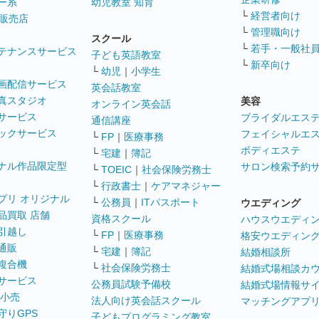
ー系
幼児教室 知育
└
経営者向け
販売店
└
管理職向け
スクール
└
若手・一般社
テナンスサービス
子ども英語教室
└
新卒向け
└
幼児
｜
小学生
画配信サービス
英会話教室
真スタジオ
美容
オンライン英会話
サービス
ブライダルエス
通信講座
ックサービス
フェイシャルエ
└
FP
｜
医療事務
ボディエステ
└
宅建
｜
簿記
ナル作品限定型
サロン検索予約
└
TOEIC
｜
社会保険労務士
└
行政書士
｜
ケアマネジャー
プリ オリジナル
└
公務員
｜
ITパスポート
ウエディング
品買取 店舗
資格スクール
ハウスウエディ
引越し
└
FP
｜
医療事務
格安ウエディン
通販
└
宅建
｜
簿記
結婚相談所
複合機
└
社会保険労務士
結婚式場相談カ
サービス
公務員試験予備校
結婚式場情報サ
 小売
法人向け英会話スクール
マッチングアプ
守りGPS
子どもプログラミング教室