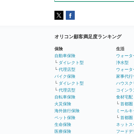
オリコン顧客満足度ランキング
保険
生活
自動車保険
ウォータ
└
ダイレクト型
浄水型
└
代理店型
ウォータ
バイク保険
家事代行
└
ダイレクト型
ハウスク
└
代理店型
コインラ
自転車保険
食材宅配
火災保険
└
首都圏
海外旅行保険
ミールキ
ペット保険
└
首都圏
生命保険
ネットス
医療保険
フードデ