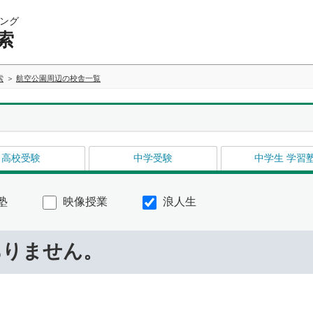
ング
索
索
航空公園周辺の校舎一覧
高校受験
中学受験
中学生 学習
塾
映像授業
浪人生
ありません。