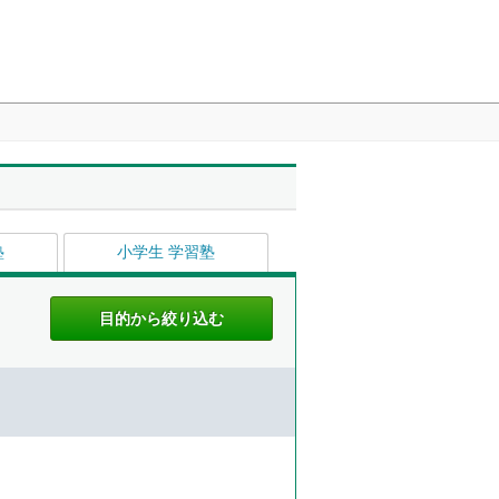
塾
小学生 学習塾