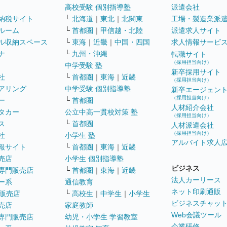
高校受験 個別指導塾
派遣会社
納税サイト
└
北海道
｜
東北
｜
北関東
工場・製造業派
ルーム
└
首都圏
｜
甲信越・北陸
派遣求人サイト
ル収納スペース
└
東海
｜
近畿
｜
中国・四国
求人情報サービ
ナ
└
九州・沖縄
転職サイト
（採用担当向け）
中学受験 塾
新卒採用サイト
社
└
首都圏
｜
東海
｜
近畿
（採用担当向け）
アリング
中学受験 個別指導塾
新卒エージェン
（採用担当向け）
ー
└
首都圏
人材紹介会社
タカー
公立中高一貫校対策 塾
（採用担当向け）
ス
└
首都圏
人材派遣会社
（採用担当向け）
社
小学生 塾
アルバイト求人
報サイト
└
首都圏
｜
東海
｜
近畿
売店
小学生 個別指導塾
ビジネス
専門販売店
└
首都圏
｜
東海
｜
近畿
法人カーリース
ー系
通信教育
ネット印刷通販
販売店
└
高校生
｜
中学生
｜
小学生
ビジネスチャッ
売店
家庭教師
Web会議ツール
専門販売店
幼児・小学生 学習教室
企業研修