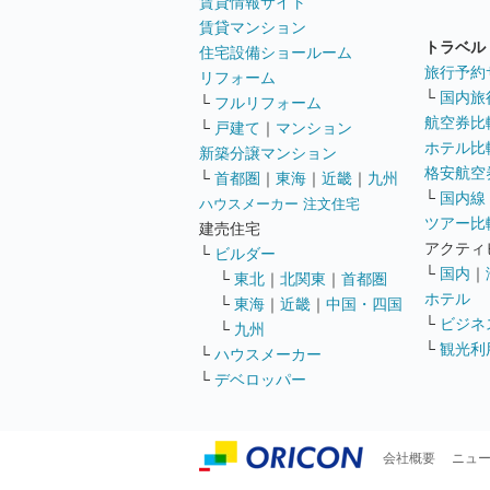
賃貸情報サイト
賃貸マンション
トラベル
住宅設備ショールーム
旅行予約
リフォーム
└
国内旅
└
フルリフォーム
航空券比
└
戸建て
｜
マンション
ホテル比
新築分譲マンション
格安航空券
└
首都圏
｜
東海
｜
近畿
｜
九州
└
国内線
ハウスメーカー 注文住宅
ツアー比
建売住宅
アクティ
└
ビルダー
└
国内
｜
└
東北
｜
北関東
｜
首都圏
ホテル
└
東海
｜
近畿
｜
中国・四国
└
ビジネ
└
九州
└
観光利
└
ハウスメーカー
└
デベロッパー
会社概要
ニュ