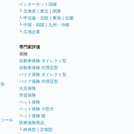
インターネット回線
遣
└
北海道
｜
東北
｜
関東
└
甲信越・北陸
｜
東海
｜
近畿
ス
└
中国・四国
｜
九州・沖縄
└
広域企業
専門家評価
ト
保険
自動車保険 ダイレクト型
自動車保険 代理店型
バイク保険 ダイレクト型
バイク保険 代理店型
広告
火災保険
学資保険
ペット保険
ペット保険 小型犬
ペット保険 猫
トツール
医療保険商品
└
終身型
｜
定期型