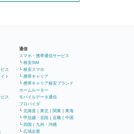
通信
ト
スマホ・携帯通信サービス
└
格安SIM
ービス
└
格安スマホ
サイト
└
携帯キャリア
└
携帯キャリア格安ブランド
ホームルーター
ービス
モバイルデータ通信
ト
プロバイダ
└
北海道
｜
東北
｜
関東
｜
東海
└
甲信越・北陸
｜
近畿
｜
中国
└
四国
｜
九州・沖縄
職
└
広域企業