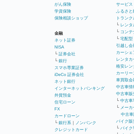
がん保険
サービス
学資保険
ふるさと
保険相談ショップ
トランク
└
レンタ
└
コンテ
金融
└
宅配型
ネット証券
引越し会
NISA
カーシェ
└
証券会社
レンタカ
└
銀行
格安レン
スマホ専業証券
カーリー
iDeCo 証券会社
車買取会
ネット銀行
中古車情
インターネットバンキング
中古車販
外貨預金
└
中古車
住宅ローン
└
メーカ
FX
中古車
カードローン
バイク販
└
銀行系
｜
ノンバンク
└
バイク
クレジットカード