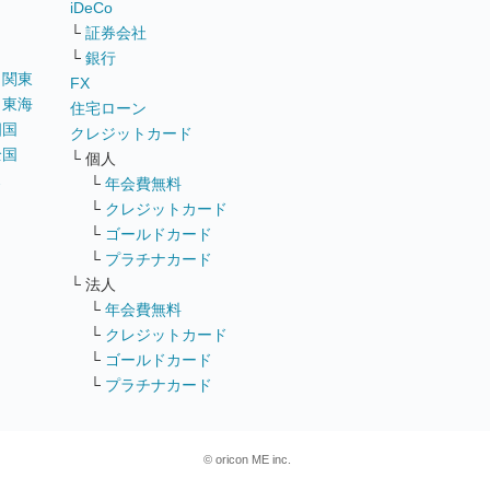
iDeCo
└
証券会社
└
銀行
｜
関東
FX
｜
東海
住宅ローン
四国
クレジットカード
全国
└ 個人
ス
└
年会費無料
└
クレジットカード
└
ゴールドカード
└
プラチナカード
└ 法人
└
年会費無料
└
クレジットカード
└
ゴールドカード
└
プラチナカード
© oricon ME inc.