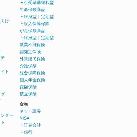
└
引受基準緩和型
生命保険商品
└
終身型
｜
定期型
員向け
└
収入保障保険
がん保険商品
└
終身型
｜
定期型
就業不能保険
テ
認知症保険
ステ
外貨建て保険
介護保険
サイト
総合保障保険
個人年金保険
変額保険
積立保険
ング
グ
金融
ネット証券
ウンター
NISA
イト
└
証券会社
リ
└
銀行