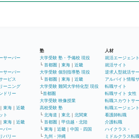
塾
人材
ーサーバー
大学受験 塾・予備校 現役
就活エージェン
└
首都圏
｜
東海
｜
近畿
就活サイト
ーサーバー
大学受験 個別指導塾 現役
逆求人型就活サ
サービス
└
首都圏
｜
東海
｜
近畿
アルバイト情報
リーニング
大学受験 難関大学特化型 現役
転職サイト
ンドリー
└
首都圏
転職サイト 女性
大学受験 映像授業
転職スカウトサ
｜
東海
｜
近畿
高校受験 塾
転職エージェン
ット
└
北海道
｜
東北
｜
北関東
看護師転職
｜
東海
｜
近畿
└
首都圏
｜
甲信越・北陸
介護転職
ーパー
└
東海
｜
近畿
｜
中国・四国
ハイクラス・
リバリー
└
九州・沖縄
ミドルクラス転