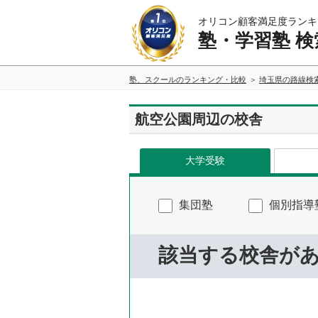
オリコン顧客満足度ランキ
塾・学習塾 検
塾、スクールのランキング・比較
埼玉県の路線検
航空公園周辺の校舎
大学受験
集団塾
個別指導
該当する校舎が