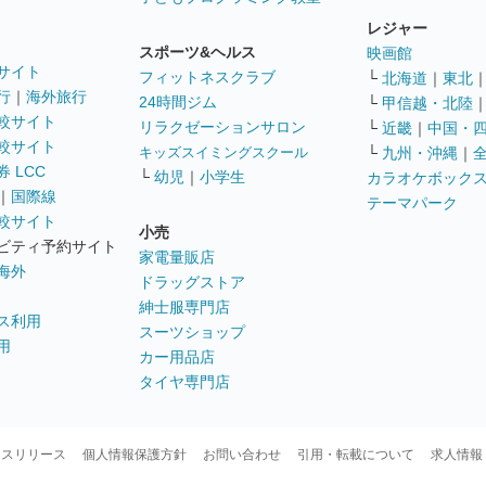
レジャー
スポーツ&ヘルス
映画館
サイト
フィットネスクラブ
└
北海道
｜
東北
行
｜
海外旅行
24時間ジム
└
甲信越・北陸
較サイト
リラクゼーションサロン
└
近畿
｜
中国・
較サイト
キッズスイミングスクール
└
九州・沖縄
｜
 LCC
└
幼児
｜
小学生
カラオケボック
｜
国際線
テーマパーク
較サイト
小売
ビティ予約サイト
家電量販店
海外
ドラッグストア
紳士服専門店
ス利用
スーツショップ
用
カー用品店
タイヤ専門店
ースリリース
個人情報保護方針
お問い合わせ
引用・転載について
求人情報