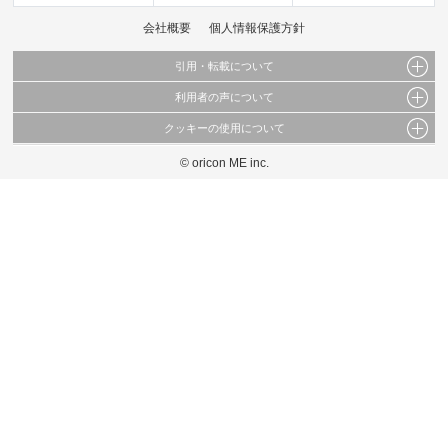
会社概要
個人情報保護方針
引用・転載について
利用者の声について
当サイトで公開されている情報（文字、写真、イラスト、画像データ等）及びこれらの配
置・編集および構造などについての著作権は株式会社oricon MEに帰属しております。
クッキーの使用について
当サイトに掲載している内容はすべてサービスの利用者が提出された見解・感想です。
これらの情報を権利者の許可なく無断転載・複製などの二次利用を行うことは固く禁じて
弊社が内容について正確性を含め一切保証するものではありません。
おります。
© oricon ME inc.
このサイトでは Cookie を使用して、ユーザーに合わせたコンテンツや広告の表示、ソー
弊社の見解・ 意見ではないことをご理解いただいた上でご覧ください。
シャル メディア機能の提供、広告の表示回数やクリック数の測定を行っています。
また、ユーザーによるサイトの利用状況についても情報を収集し、ソーシャル メディア
や広告配信、データ解析の各パートナーに提供しています。
各パートナーは、この情報とユーザーが各パートナーに提供した他の情報や、ユーザーが
各パートナーのサービスを使用したときに収集した他の情報を組み合わせて使用すること
があります。