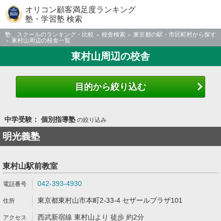
オリコン顧客満足度ランキング
塾・学習塾 検索
塾、スクールのランキング・比較
校舎検索
東京都の駅・市区町村から探す
東村山周辺の校舎一覧
東村山周辺の校舎
目的から絞り込む
中学受験： 個別指導塾
の絞り込み
明光義塾
東村山駅前教室
042-393-4930
東京都東村山市本町2-33-4 セザールプラザ101
西武新宿線 東村山より 徒歩 約2分