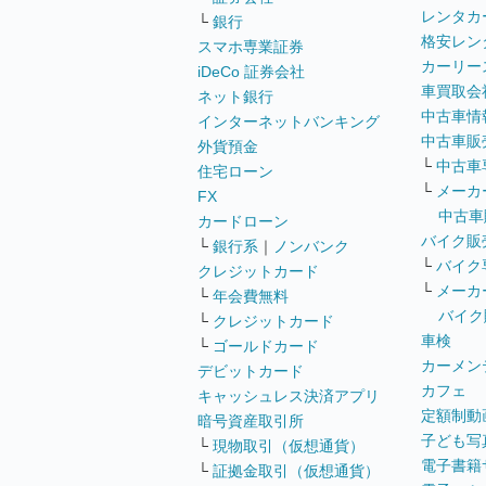
レンタカ
└
銀行
格安レン
スマホ専業証券
カーリー
iDeCo 証券会社
車買取会
ネット銀行
中古車情
インターネットバンキング
中古車販
外貨預金
└
中古車
住宅ローン
└
メーカ
FX
中古車
カードローン
バイク販
└
銀行系
｜
ノンバンク
└
バイク
クレジットカード
└
メーカ
└
年会費無料
バイク
└
クレジットカード
車検
└
ゴールドカード
カーメン
デビットカード
カフェ
キャッシュレス決済アプリ
定額制動
暗号資産取引所
子ども写
└
現物取引（仮想通貨）
電子書籍
└
証拠金取引（仮想通貨）