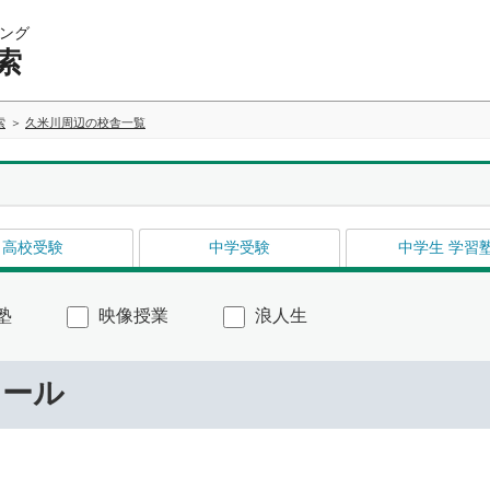
ング
索
索
久米川周辺の校舎一覧
高校受験
中学受験
中学生 学習
塾
映像授業
浪人生
ナール