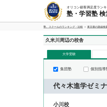
オリコン顧客満足度ランキ
塾・学習塾 検
塾、スクールのランキング・比較
東京都の路線検
久米川周辺の校舎
大学受験
集団塾
個別指導
代々木進学ゼミ
小川校