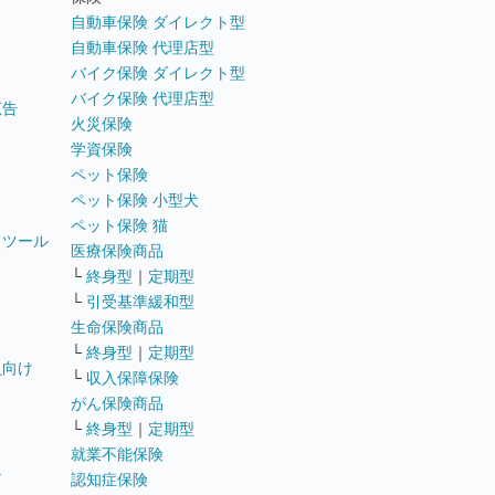
自動車保険 ダイレクト型
自動車保険 代理店型
バイク保険 ダイレクト型
バイク保険 代理店型
広告
火災保険
学資保険
ペット保険
ペット保険 小型犬
ペット保険 猫
トツール
医療保険商品
└
終身型
｜
定期型
└
引受基準緩和型
生命保険商品
└
終身型
｜
定期型
員向け
└
収入保障保険
がん保険商品
└
終身型
｜
定期型
就業不能保険
テ
認知症保険