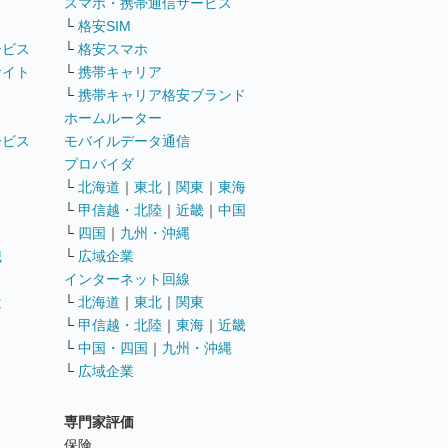
ト
スマホ・携帯通信サービス
└
格安SIM
ービス
└
格安スマホ
サイト
└
携帯キャリア
└
携帯キャリア格安ブランド
ホームルーター
ービス
モバイルデータ通信
ト
プロバイダ
└
北海道
｜
東北
｜
関東
｜
東海
└
甲信越・北陸
｜
近畿
｜
中国
└
四国
｜
九州・沖縄
職
└
広域企業
インターネット回線
遣
└
北海道
｜
東北
｜
関東
└
甲信越・北陸
｜
東海
｜
近畿
ス
└
中国・四国
｜
九州・沖縄
└
広域企業
専門家評価
ト
保険