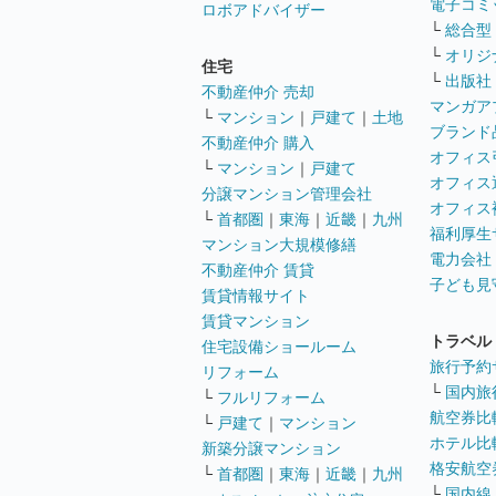
電子コミ
ロボアドバイザー
└
総合型
└
オリジ
住宅
└
出版社
不動産仲介 売却
マンガア
└
マンション
｜
戸建て
｜
土地
ブランド
不動産仲介 購入
オフィス
└
マンション
｜
戸建て
オフィス
分譲マンション管理会社
オフィス
└
首都圏
｜
東海
｜
近畿
｜
九州
福利厚生
マンション大規模修繕
電力会社
不動産仲介 賃貸
子ども見
賃貸情報サイト
賃貸マンション
トラベル
住宅設備ショールーム
旅行予約
リフォーム
└
国内旅
└
フルリフォーム
航空券比
└
戸建て
｜
マンション
ホテル比
新築分譲マンション
格安航空券
└
首都圏
｜
東海
｜
近畿
｜
九州
└
国内線