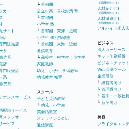
（採用担当向け）
ー
└
首都圏
人材紹介会社
タカー
公立中高一貫校対策 塾
（採用担当向け）
ス
└
首都圏
人材派遣会社
（採用担当向け）
社
小学生 塾
アルバイト求人
報サイト
└
首都圏
｜
東海
｜
近畿
売店
小学生 個別指導塾
ビジネス
専門販売店
└
首都圏
｜
東海
｜
近畿
法人カーリース
ー系
通信教育
ネット印刷通販
販売店
└
高校生
｜
中学生
｜
小学生
ビジネスチャッ
売店
家庭教師
Web会議ツール
専門販売店
幼児・小学生 学習教室
企業研修
ー系
幼児教室 知育
└
経営者向け
販売店
└
管理職向け
スクール
└
若手・一般社
テナンスサービス
子ども英語教室
└
新卒向け
└
幼児
｜
小学生
画配信サービス
英会話教室
真スタジオ
美容
オンライン英会話
サービス
ブライダルエス
通信講座