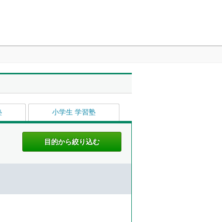
塾
小学生 学習塾