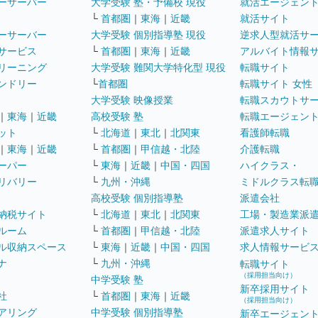
ーサーバー
大学受験 塾・予備校 現役
就活エージェン
└
首都圏
｜
東海
｜
近畿
就活サイト
ーサーバー
大学受験 個別指導塾 現役
逆求人型就活サ
サービス
└
首都圏
｜
東海
｜
近畿
アルバイト情報
リーニング
大学受験 難関大学特化型 現役
転職サイト
ンドリー
└
首都圏
転職サイト 女性
大学受験 映像授業
転職スカウトサ
｜
東海
｜
近畿
高校受験 塾
転職エージェン
ット
└
北海道
｜
東北
｜
北関東
看護師転職
｜
東海
｜
近畿
└
首都圏
｜
甲信越・北陸
介護転職
ーパー
└
東海
｜
近畿
｜
中国・四国
ハイクラス・
リバリー
└
九州・沖縄
ミドルクラス転
高校受験 個別指導塾
派遣会社
納税サイト
└
北海道
｜
東北
｜
北関東
工場・製造業派
ルーム
└
首都圏
｜
甲信越・北陸
派遣求人サイト
ル収納スペース
└
東海
｜
近畿
｜
中国・四国
求人情報サービ
ナ
└
九州・沖縄
転職サイト
（採用担当向け）
中学受験 塾
新卒採用サイト
社
└
首都圏
｜
東海
｜
近畿
（採用担当向け）
アリング
中学受験 個別指導塾
新卒エージェン