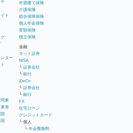
ステ
外貨建て保険
介護保険
サイト
総合保障保険
個人年金保険
変額保険
積立保険
ング
グ
金融
ネット証券
ウンター
NISA
イト
└
証券会社
リ
└
銀行
iDeCo
└
証券会社
└
銀行
｜
関東
FX
｜
東海
住宅ローン
四国
クレジットカード
全国
└ 個人
ス
└
年会費無料