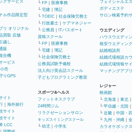
ックサービス
フェイシャルエ
└
FP
｜
医療事務
ボディエステ
└
宅建
｜
簿記
ナル作品限定型
サロン検索予約
└
TOEIC
｜
社会保険労務士
└
行政書士
｜
ケアマネジャー
プリ オリジナル
└
公務員
｜
ITパスポート
ウエディング
品買取 店舗
資格スクール
ハウスウエディ
引越し
└
FP
｜
医療事務
格安ウエディン
通販
└
宅建
｜
簿記
結婚相談所
複合機
└
社会保険労務士
結婚式場相談カ
サービス
公務員試験予備校
結婚式場情報サ
 小売
法人向け英会話スクール
マッチングアプ
守りGPS
子どもプログラミング教室
レジャー
スポーツ&ヘルス
映画館
サイト
フィットネスクラブ
└
北海道
｜
東北
行
｜
海外旅行
24時間ジム
└
甲信越・北陸
較サイト
リラクゼーションサロン
└
近畿
｜
中国・
較サイト
キッズスイミングスクール
└
九州・沖縄
｜
 LCC
└
幼児
｜
小学生
カラオケボック
｜
国際線