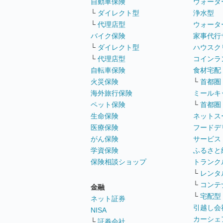
自動車保険
ウォータ
└
ダイレクト型
浄水型
└
代理店型
ウォータ
バイク保険
家事代行
└
ダイレクト型
ハウスク
└
代理店型
コインラ
自転車保険
食材宅配
火災保険
└
首都圏
海外旅行保険
ミールキ
ペット保険
└
首都圏
生命保険
ネットス
医療保険
フードデ
がん保険
サービス
学資保険
ふるさと
保険相談ショップ
トランク
└
レンタ
└
コンテ
金融
└
宅配型
ネット証券
引越し会
NISA
カーシェ
└
証券会社