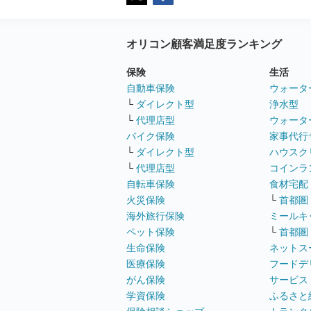
オリコン顧客満足度ランキング
保険
生活
自動車保険
ウォータ
└
ダイレクト型
浄水型
└
代理店型
ウォータ
バイク保険
家事代行
└
ダイレクト型
ハウスク
└
代理店型
コインラ
自転車保険
食材宅配
火災保険
└
首都圏
海外旅行保険
ミールキ
ペット保険
└
首都圏
生命保険
ネットス
医療保険
フードデ
がん保険
サービス
学資保険
ふるさと