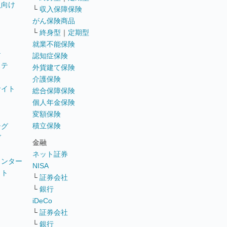
員向け
└
収入保障保険
がん保険商品
└
終身型
｜
定期型
就業不能保険
テ
認知症保険
ステ
外貨建て保険
介護保険
サイト
総合保障保険
個人年金保険
変額保険
積立保険
ング
グ
金融
ネット証券
ウンター
NISA
イト
└
証券会社
リ
└
銀行
iDeCo
└
証券会社
└
銀行