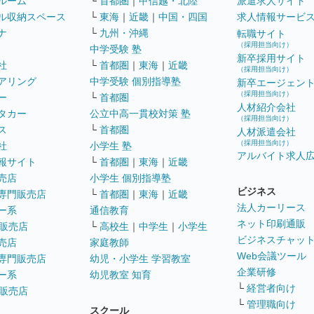
ルーム
└
首都圏
｜
甲信越・北陸
派遣求人サイト
ル収納スペース
└
東海
｜
近畿
｜
中国・四国
求人情報サービ
ナ
└
九州・沖縄
転職サイト
（採用担当向け）
中学受験 塾
新卒採用サイト
社
└
首都圏
｜
東海
｜
近畿
（採用担当向け）
アリング
中学受験 個別指導塾
新卒エージェン
（採用担当向け）
ー
└
首都圏
人材紹介会社
タカー
公立中高一貫校対策 塾
（採用担当向け）
ス
└
首都圏
人材派遣会社
（採用担当向け）
社
小学生 塾
アルバイト求人
報サイト
└
首都圏
｜
東海
｜
近畿
売店
小学生 個別指導塾
ビジネス
専門販売店
└
首都圏
｜
東海
｜
近畿
法人カーリース
ー系
通信教育
ネット印刷通販
販売店
└
高校生
｜
中学生
｜
小学生
ビジネスチャッ
売店
家庭教師
Web会議ツール
専門販売店
幼児・小学生 学習教室
企業研修
ー系
幼児教室 知育
└
経営者向け
販売店
└
管理職向け
スクール