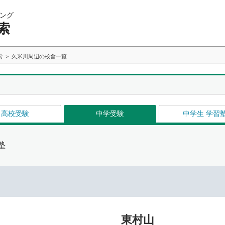
ング
索
索
久米川周辺の校舎一覧
高校受験
中学受験
中学生 学習
塾
東村山