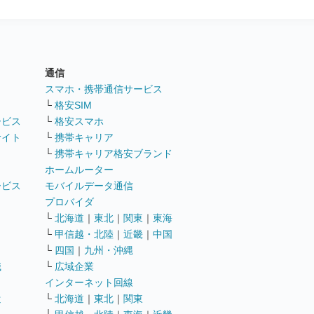
通信
ト
スマホ・携帯通信サービス
└
格安SIM
ービス
└
格安スマホ
サイト
└
携帯キャリア
└
携帯キャリア格安ブランド
ホームルーター
ービス
モバイルデータ通信
ト
プロバイダ
└
北海道
｜
東北
｜
関東
｜
東海
└
甲信越・北陸
｜
近畿
｜
中国
└
四国
｜
九州・沖縄
職
└
広域企業
インターネット回線
遣
└
北海道
｜
東北
｜
関東