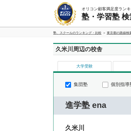
オリコン顧客満足度ランキ
塾・学習塾 検
塾、スクールのランキング・比較
東京都の路線検
久米川周辺の校舎
大学受験
集団塾
個別指導
進学塾 ena
久米川