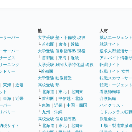
塾
人材
ーサーバー
大学受験 塾・予備校 現役
就活エージェン
└
首都圏
｜
東海
｜
近畿
就活サイト
ーサーバー
大学受験 個別指導塾 現役
逆求人型就活サ
サービス
└
首都圏
｜
東海
｜
近畿
アルバイト情報
リーニング
大学受験 難関大学特化型 現役
転職サイト
ンドリー
└
首都圏
転職サイト 女性
大学受験 映像授業
転職スカウトサ
｜
東海
｜
近畿
高校受験 塾
転職エージェン
ット
└
北海道
｜
東北
｜
北関東
看護師転職
｜
東海
｜
近畿
└
首都圏
｜
甲信越・北陸
介護転職
ーパー
└
東海
｜
近畿
｜
中国・四国
ハイクラス・
リバリー
└
九州・沖縄
ミドルクラス転
高校受験 個別指導塾
派遣会社
納税サイト
└
北海道
｜
東北
｜
北関東
工場・製造業派