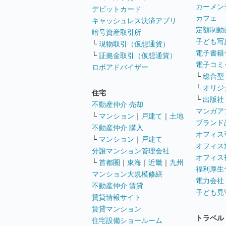
カーメン
デビットカード
カフェ
キャッシュレス決済アプリ
定額制動
暗号資産取引所
子ども写
└
現物取引（仮想通貨）
電子書籍
└
証拠金取引（仮想通貨）
電子コミ
ロボアドバイザー
└
総合型
└
オリジ
住宅
└
出版社
不動産仲介 売却
マンガア
└
マンション
｜
戸建て
｜
土地
ブランド
不動産仲介 購入
オフィス
└
マンション
｜
戸建て
オフィス
分譲マンション管理会社
オフィス
└
首都圏
｜
東海
｜
近畿
｜
九州
福利厚生
マンション大規模修繕
電力会社
不動産仲介 賃貸
子ども見
賃貸情報サイト
賃貸マンション
トラベル
住宅設備ショールーム