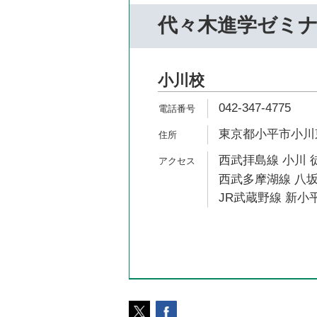
代々木進学ゼミ
小川校
042-347-4775
東京都小平市小川東町
西武拝島線 小川 
西武多摩湖線 八坂
JR武蔵野線 新小平