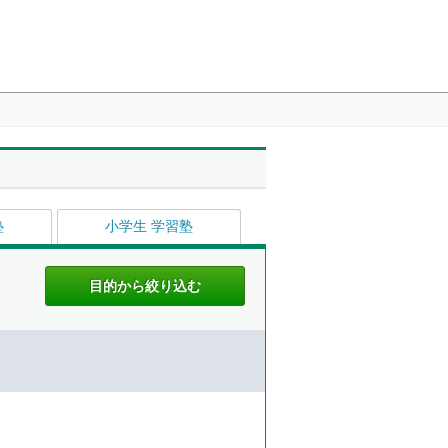
塾
小学生 学習塾