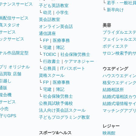
└
若手・一般社
テナンスサービス
子ども英語教室
└
新卒向け
└
幼児
｜
小学生
画配信サービス
英会話教室
真スタジオ
美容
オンライン英会話
サービス
ブライダルエス
通信講座
ックサービス
フェイシャルエ
└
FP
｜
医療事務
ボディエステ
└
宅建
｜
簿記
ナル作品限定型
サロン検索予約
└
TOEIC
｜
社会保険労務士
└
行政書士
｜
ケアマネジャー
プリ オリジナル
└
公務員
｜
ITパスポート
ウエディング
品買取 店舗
資格スクール
ハウスウエディ
引越し
└
FP
｜
医療事務
格安ウエディン
通販
└
宅建
｜
簿記
結婚相談所
複合機
└
社会保険労務士
結婚式場相談カ
サービス
公務員試験予備校
結婚式場情報サ
 小売
法人向け英会話スクール
マッチングアプ
守りGPS
子どもプログラミング教室
レジャー
スポーツ&ヘルス
映画館