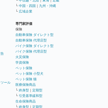
└
甲信越・北陸
｜
東海
｜
近畿
ス
└
中国・四国
｜
九州・沖縄
└
広域企業
専門家評価
ト
保険
自動車保険 ダイレクト型
自動車保険 代理店型
バイク保険 ダイレクト型
バイク保険 代理店型
広告
火災保険
学資保険
ペット保険
ペット保険 小型犬
ペット保険 猫
トツール
医療保険商品
└
終身型
｜
定期型
└
引受基準緩和型
生命保険商品
└
終身型
｜
定期型