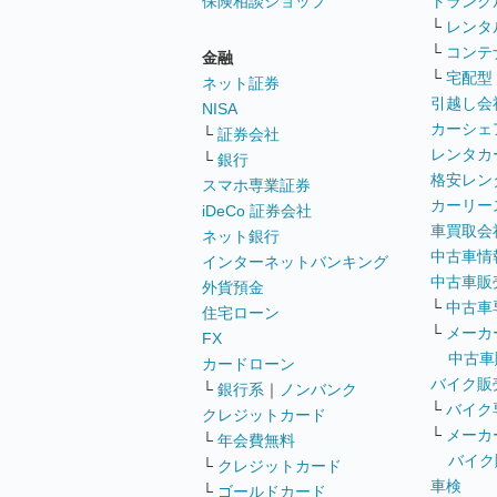
保険相談ショップ
トランク
└
レンタ
└
コンテ
金融
└
宅配型
ネット証券
引越し会
NISA
カーシェ
└
証券会社
レンタカ
└
銀行
格安レン
スマホ専業証券
カーリー
iDeCo 証券会社
車買取会
ネット銀行
中古車情
インターネットバンキング
中古車販
外貨預金
└
中古車
住宅ローン
└
メーカ
FX
中古車
カードローン
バイク販
└
銀行系
｜
ノンバンク
└
バイク
クレジットカード
└
メーカ
└
年会費無料
バイク
└
クレジットカード
車検
└
ゴールドカード