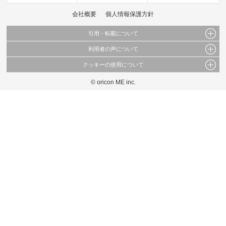
会社概要
個人情報保護方針
引用・転載について
利用者の声について
当サイトで公開されている情報（文字、写真、イラスト、画像データ等）及びこれらの配
置・編集および構造などについての著作権は株式会社oricon MEに帰属しております。
クッキーの使用について
当サイトに掲載している内容はすべてサービスの利用者が提出された見解・感想です。
これらの情報を権利者の許可なく無断転載・複製などの二次利用を行うことは固く禁じて
弊社が内容について正確性を含め一切保証するものではありません。
おります。
© oricon ME inc.
このサイトでは Cookie を使用して、ユーザーに合わせたコンテンツや広告の表示、ソー
弊社の見解・ 意見ではないことをご理解いただいた上でご覧ください。
シャル メディア機能の提供、広告の表示回数やクリック数の測定を行っています。
また、ユーザーによるサイトの利用状況についても情報を収集し、ソーシャル メディア
や広告配信、データ解析の各パートナーに提供しています。
各パートナーは、この情報とユーザーが各パートナーに提供した他の情報や、ユーザーが
各パートナーのサービスを使用したときに収集した他の情報を組み合わせて使用すること
があります。