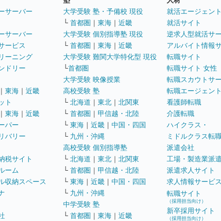
塾
人材
ーサーバー
大学受験 塾・予備校 現役
就活エージェン
└
首都圏
｜
東海
｜
近畿
就活サイト
ーサーバー
大学受験 個別指導塾 現役
逆求人型就活サ
サービス
└
首都圏
｜
東海
｜
近畿
アルバイト情報
リーニング
大学受験 難関大学特化型 現役
転職サイト
ンドリー
└
首都圏
転職サイト 女性
大学受験 映像授業
転職スカウトサ
｜
東海
｜
近畿
高校受験 塾
転職エージェン
ット
└
北海道
｜
東北
｜
北関東
看護師転職
｜
東海
｜
近畿
└
首都圏
｜
甲信越・北陸
介護転職
ーパー
└
東海
｜
近畿
｜
中国・四国
ハイクラス・
リバリー
└
九州・沖縄
ミドルクラス転
高校受験 個別指導塾
派遣会社
納税サイト
└
北海道
｜
東北
｜
北関東
工場・製造業派
ルーム
└
首都圏
｜
甲信越・北陸
派遣求人サイト
ル収納スペース
└
東海
｜
近畿
｜
中国・四国
求人情報サービ
ナ
└
九州・沖縄
転職サイト
（採用担当向け）
中学受験 塾
新卒採用サイト
社
└
首都圏
｜
東海
｜
近畿
（採用担当向け）