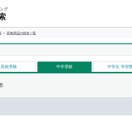
ング
索
索
田無周辺の校舎一覧
高校受験
中学受験
中学生 学習
塾