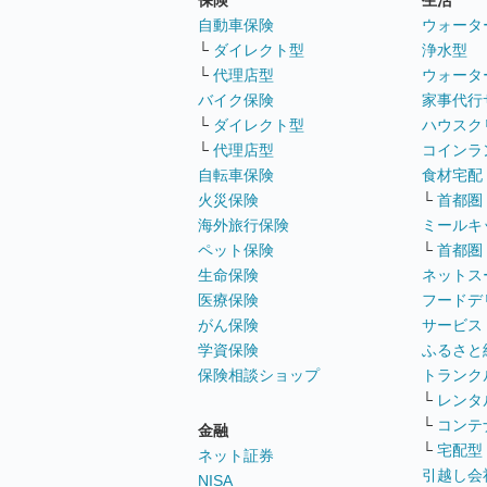
保険
生活
自動車保険
ウォータ
└
ダイレクト型
浄水型
└
代理店型
ウォータ
バイク保険
家事代行
└
ダイレクト型
ハウスク
└
代理店型
コインラ
自転車保険
食材宅配
火災保険
└
首都圏
海外旅行保険
ミールキ
ペット保険
└
首都圏
生命保険
ネットス
医療保険
フードデ
がん保険
サービス
学資保険
ふるさと
保険相談ショップ
トランク
└
レンタ
└
コンテ
金融
└
宅配型
ネット証券
引越し会
NISA