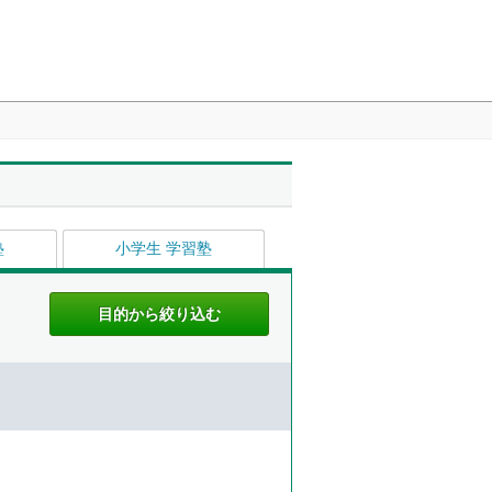
塾
小学生 学習塾