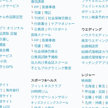
サービス
ブライダルエス
通信講座
ックサービス
フェイシャルエ
└
FP
｜
医療事務
ボディエステ
└
宅建
｜
簿記
ナル作品限定型
サロン検索予約
└
TOEIC
｜
社会保険労務士
└
行政書士
｜
ケアマネジャー
プリ オリジナル
└
公務員
｜
ITパスポート
ウエディング
品買取 店舗
資格スクール
ハウスウエディ
引越し
└
FP
｜
医療事務
格安ウエディン
通販
└
宅建
｜
簿記
結婚相談所
複合機
└
社会保険労務士
結婚式場相談カ
サービス
公務員試験予備校
結婚式場情報サ
 小売
法人向け英会話スクール
マッチングアプ
守りGPS
子どもプログラミング教室
レジャー
スポーツ&ヘルス
映画館
サイト
フィットネスクラブ
└
北海道
｜
東北
行
｜
海外旅行
24時間ジム
└
甲信越・北陸
較サイト
リラクゼーションサロン
└
近畿
｜
中国・
較サイト
キッズスイミングスクール
└
九州・沖縄
｜
 LCC