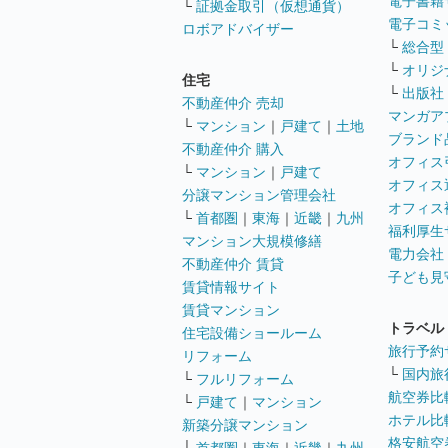
電子書籍
└
証拠金取引（仮想通貨）
電子コミ
ロボアドバイザー
└
総合型
└
オリジ
住宅
└
出版社
不動産仲介 売却
マンガア
└
マンション
｜
戸建て
｜
土地
ブランド
不動産仲介 購入
オフィス
└
マンション
｜
戸建て
オフィス
分譲マンション管理会社
オフィス
└
首都圏
｜
東海
｜
近畿
｜
九州
福利厚生
マンション大規模修繕
電力会社
不動産仲介 賃貸
子ども見
賃貸情報サイト
賃貸マンション
トラベル
住宅設備ショールーム
旅行予約
リフォーム
└
国内旅
└
フルリフォーム
航空券比
└
戸建て
｜
マンション
ホテル比
新築分譲マンション
格安航空券