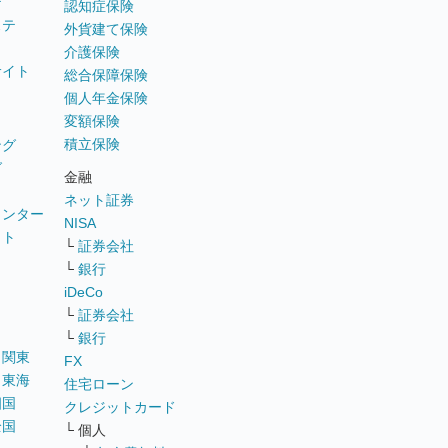
テ
認知症保険
ステ
外貨建て保険
介護保険
サイト
総合保障保険
個人年金保険
変額保険
積立保険
ング
グ
金融
ネット証券
ウンター
NISA
イト
└
証券会社
リ
└
銀行
iDeCo
└
証券会社
└
銀行
｜
関東
FX
｜
東海
住宅ローン
四国
クレジットカード
全国
└ 個人