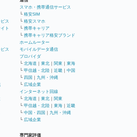
通信
ト
スマホ・携帯通信サービス
└
格安SIM
ービス
└
格安スマホ
サイト
└
携帯キャリア
└
携帯キャリア格安ブランド
ホームルーター
ービス
モバイルデータ通信
ト
プロバイダ
└
北海道
｜
東北
｜
関東
｜
東海
└
甲信越・北陸
｜
近畿
｜
中国
└
四国
｜
九州・沖縄
職
└
広域企業
インターネット回線
遣
└
北海道
｜
東北
｜
関東
└
甲信越・北陸
｜
東海
｜
近畿
ス
└
中国・四国
｜
九州・沖縄
└
広域企業
専門家評価