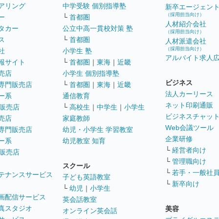
アリング
中学受験 個別指導塾
新卒エージェン
（採用担当向け）
ー
└
首都圏
人材紹介会社
タカー
公立中高一貫校対策 塾
（採用担当向け）
ス
└
首都圏
人材派遣会社
（採用担当向け）
社
小学生 塾
アルバイト求人
報サイト
└
首都圏
｜
東海
｜
近畿
売店
小学生 個別指導塾
ビジネス
専門販売店
└
首都圏
｜
東海
｜
近畿
法人カーリース
ー系
通信教育
ネット印刷通販
販売店
└
高校生
｜
中学生
｜
小学生
ビジネスチャッ
売店
家庭教師
Web会議ツール
専門販売店
幼児・小学生 学習教室
企業研修
ー系
幼児教室 知育
└
経営者向け
販売店
└
管理職向け
スクール
└
若手・一般社
テナンスサービス
子ども英語教室
└
新卒向け
└
幼児
｜
小学生
画配信サービス
英会話教室
真スタジオ
美容
オンライン英会話