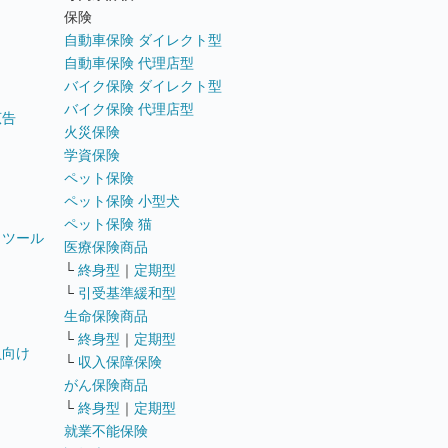
ト
保険
自動車保険 ダイレクト型
自動車保険 代理店型
バイク保険 ダイレクト型
バイク保険 代理店型
広告
火災保険
学資保険
ペット保険
ペット保険 小型犬
ペット保険 猫
トツール
医療保険商品
└
終身型
｜
定期型
└
引受基準緩和型
生命保険商品
└
終身型
｜
定期型
員向け
└
収入保障保険
がん保険商品
└
終身型
｜
定期型
就業不能保険