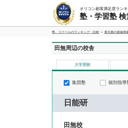
オリコン顧客満足度ランキ
塾・学習塾 検
塾、スクールのランキング・比較
東京都の路線検
田無周辺の校舎
大学受験
集団塾
個別指導
日能研
田無校