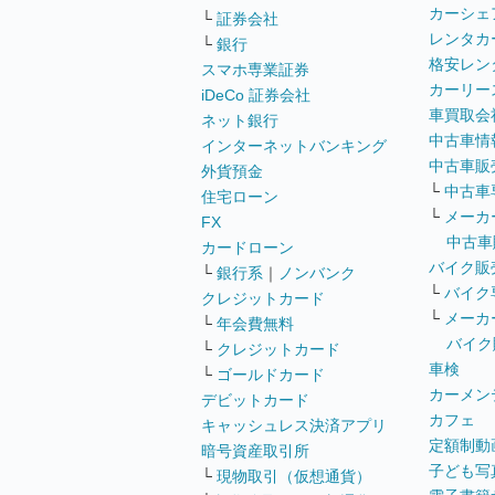
カーシェ
└
証券会社
レンタカ
└
銀行
格安レン
スマホ専業証券
カーリー
iDeCo 証券会社
車買取会
ネット銀行
中古車情
インターネットバンキング
中古車販
外貨預金
└
中古車
住宅ローン
└
メーカ
FX
中古車
カードローン
バイク販
└
銀行系
｜
ノンバンク
└
バイク
クレジットカード
└
メーカ
└
年会費無料
バイク
└
クレジットカード
車検
└
ゴールドカード
カーメン
デビットカード
カフェ
キャッシュレス決済アプリ
定額制動
暗号資産取引所
子ども写
└
現物取引（仮想通貨）