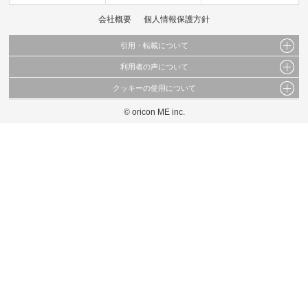
会社概要
個人情報保護方針
引用・転載について
利用者の声について
当サイトで公開されている情報（文字、写真、イラスト、画像データ等）及びこれらの配
置・編集および構造などについての著作権は株式会社oricon MEに帰属しております。
クッキーの使用について
当サイトに掲載している内容はすべてサービスの利用者が提出された見解・感想です。
これらの情報を権利者の許可なく無断転載・複製などの二次利用を行うことは固く禁じて
弊社が内容について正確性を含め一切保証するものではありません。
おります。
© oricon ME inc.
このサイトでは Cookie を使用して、ユーザーに合わせたコンテンツや広告の表示、ソー
弊社の見解・ 意見ではないことをご理解いただいた上でご覧ください。
シャル メディア機能の提供、広告の表示回数やクリック数の測定を行っています。
また、ユーザーによるサイトの利用状況についても情報を収集し、ソーシャル メディア
や広告配信、データ解析の各パートナーに提供しています。
各パートナーは、この情報とユーザーが各パートナーに提供した他の情報や、ユーザーが
各パートナーのサービスを使用したときに収集した他の情報を組み合わせて使用すること
があります。