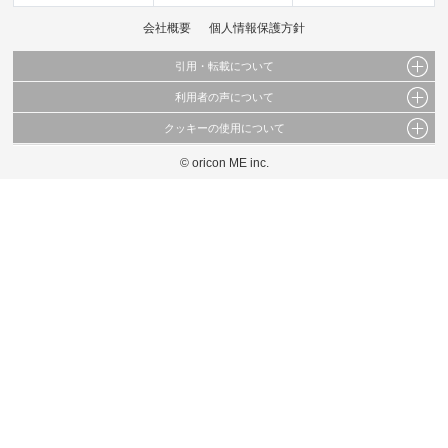
会社概要
個人情報保護方針
引用・転載について
利用者の声について
当サイトで公開されている情報（文字、写真、イラスト、画像データ等）及びこれらの配
置・編集および構造などについての著作権は株式会社oricon MEに帰属しております。
クッキーの使用について
当サイトに掲載している内容はすべてサービスの利用者が提出された見解・感想です。
これらの情報を権利者の許可なく無断転載・複製などの二次利用を行うことは固く禁じて
弊社が内容について正確性を含め一切保証するものではありません。
おります。
© oricon ME inc.
このサイトでは Cookie を使用して、ユーザーに合わせたコンテンツや広告の表示、ソー
弊社の見解・ 意見ではないことをご理解いただいた上でご覧ください。
シャル メディア機能の提供、広告の表示回数やクリック数の測定を行っています。
また、ユーザーによるサイトの利用状況についても情報を収集し、ソーシャル メディア
や広告配信、データ解析の各パートナーに提供しています。
各パートナーは、この情報とユーザーが各パートナーに提供した他の情報や、ユーザーが
各パートナーのサービスを使用したときに収集した他の情報を組み合わせて使用すること
があります。