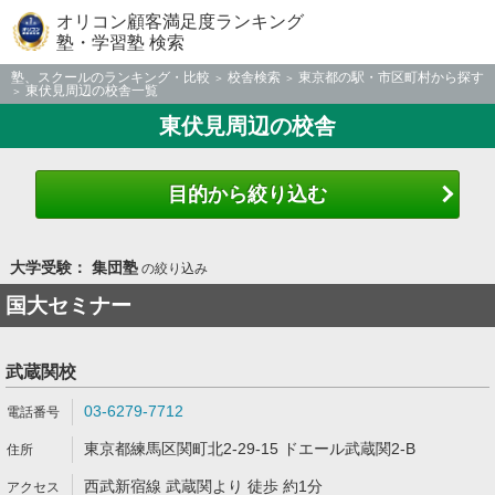
オリコン顧客満足度ランキング
塾・学習塾 検索
塾、スクールのランキング・比較
校舎検索
東京都の駅・市区町村から探す
東伏見周辺の校舎一覧
東伏見周辺の校舎
目的から絞り込む
大学受験： 集団塾
の絞り込み
国大セミナー
武蔵関校
03-6279-7712
東京都練馬区関町北2-29-15 ドエール武蔵関2-B
西武新宿線 武蔵関より 徒歩 約1分