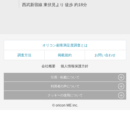
西武新宿線 東伏見より 徒歩 約18分
オリコン顧客満足度調査とは
調査方法
掲載規約
お問い合わせ
会社概要
個人情報保護方針
引用・転載について
利用者の声について
当サイトで公開されている情報（文字、写真、イラスト、画像データ等）及びこれらの配
置・編集および構造などについての著作権は株式会社oricon MEに帰属しております。
クッキーの使用について
当サイトに掲載している内容はすべてサービスの利用者が提出された見解・感想です。
これらの情報を権利者の許可なく無断転載・複製などの二次利用を行うことは固く禁じて
弊社が内容について正確性を含め一切保証するものではありません。
おります。
© oricon ME inc.
このサイトでは Cookie を使用して、ユーザーに合わせたコンテンツや広告の表示、ソー
弊社の見解・ 意見ではないことをご理解いただいた上でご覧ください。
シャル メディア機能の提供、広告の表示回数やクリック数の測定を行っています。
また、ユーザーによるサイトの利用状況についても情報を収集し、ソーシャル メディア
や広告配信、データ解析の各パートナーに提供しています。
各パートナーは、この情報とユーザーが各パートナーに提供した他の情報や、ユーザーが