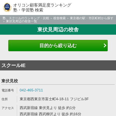
オリコン顧客満足度ランキング
塾・学習塾 検索
塾、スクールのランキング・比較
校舎検索
東京都の駅・市区町村から探す
東伏見周辺の校舎一覧
東伏見周辺の校舎
目的から絞り込む
スクールIE
東伏見校
042-465-3711
東京都西東京市富士町4-18-11 フジビル3F
西武新宿線 東伏見より 徒歩 約1分
西武新宿線 西武柳沢より 徒歩 約16分