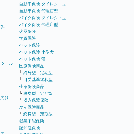
自動車保険 ダイレクト型
自動車保険 代理店型
バイク保険 ダイレクト型
バイク保険 代理店型
広告
火災保険
学資保険
ペット保険
ペット保険 小型犬
ペット保険 猫
トツール
医療保険商品
└
終身型
｜
定期型
└
引受基準緩和型
生命保険商品
└
終身型
｜
定期型
員向け
└
収入保障保険
がん保険商品
└
終身型
｜
定期型
就業不能保険
テ
認知症保険
ステ