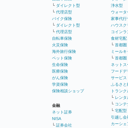
└
ダイレクト型
浄水型
└
代理店型
ウォータ
バイク保険
家事代行
└
ダイレクト型
ハウスク
└
代理店型
コインラ
自転車保険
食材宅配
火災保険
└
首都圏
海外旅行保険
ミールキ
ペット保険
└
首都圏
生命保険
ネットス
医療保険
フードデ
がん保険
サービス
学資保険
ふるさと
保険相談ショップ
トランク
└
レンタ
└
コンテ
金融
└
宅配型
ネット証券
引越し会
NISA
カーシェ
└
証券会社