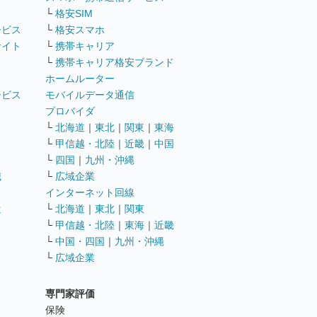
└
格安SIM
ービス
└
格安スマホ
サイト
└
携帯キャリア
└
携帯キャリア格安ブランド
ホームルーター
ービス
モバイルデータ通信
ト
プロバイダ
└
北海道
｜
東北
｜
関東
｜
東海
└
甲信越・北陸
｜
近畿
｜
中国
└
四国
｜
九州・沖縄
職
└
広域企業
インターネット回線
遣
└
北海道
｜
東北
｜
関東
└
甲信越・北陸
｜
東海
｜
近畿
ス
└
中国・四国
｜
九州・沖縄
└
広域企業
専門家評価
ト
保険