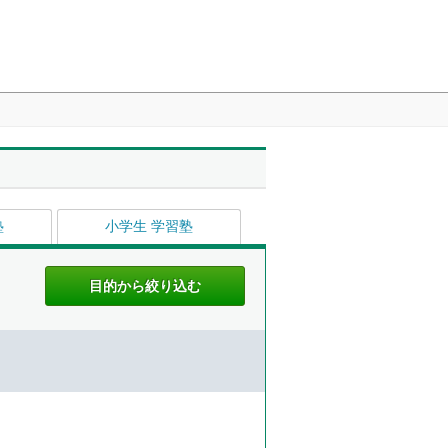
塾
小学生 学習塾