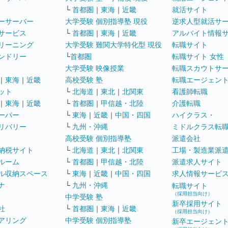
└
首都圏
｜
東海
｜
近畿
就活サイト
ーサーバー
大学受験 個別指導塾 現役
逆求人型就活サ
サービス
└
首都圏
｜
東海
｜
近畿
アルバイト情報
リーニング
大学受験 難関大学特化型 現役
転職サイト
ンドリー
└
首都圏
転職サイト 女性
大学受験 映像授業
転職スカウトサ
｜
東海
｜
近畿
高校受験 塾
転職エージェン
ット
└
北海道
｜
東北
｜
北関東
看護師転職
｜
東海
｜
近畿
└
首都圏
｜
甲信越・北陸
介護転職
ーパー
└
東海
｜
近畿
｜
中国・四国
ハイクラス・
リバリー
└
九州・沖縄
ミドルクラス転
高校受験 個別指導塾
派遣会社
納税サイト
└
北海道
｜
東北
｜
北関東
工場・製造業派
ルーム
└
首都圏
｜
甲信越・北陸
派遣求人サイト
ル収納スペース
└
東海
｜
近畿
｜
中国・四国
求人情報サービ
ナ
└
九州・沖縄
転職サイト
（採用担当向け）
中学受験 塾
新卒採用サイト
社
└
首都圏
｜
東海
｜
近畿
（採用担当向け）
アリング
中学受験 個別指導塾
新卒エージェン