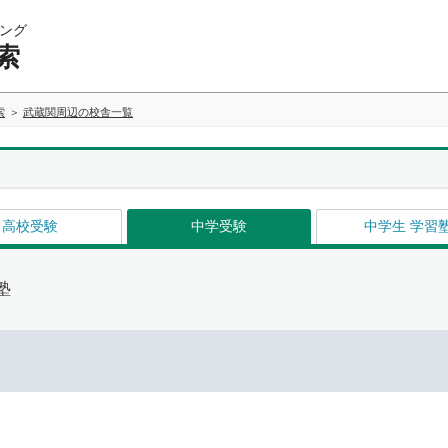
ング
索
索
武蔵関周辺の校舎一覧
高校受験
中学受験
中学生 学習
塾