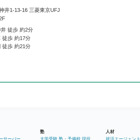
1-13-16 三菱東京UFJ
2F
井 徒歩 約2分
 徒歩 約17分
 徒歩 約21分
塾
人材
ーサーバー
大学受験 塾・予備校 現役
就活エージェン