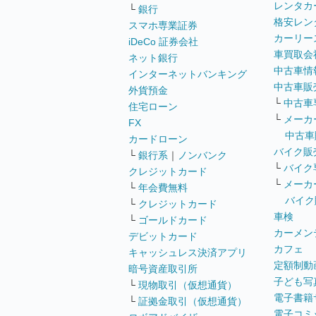
レンタカ
└
銀行
格安レン
スマホ専業証券
カーリー
iDeCo 証券会社
車買取会
ネット銀行
中古車情
インターネットバンキング
中古車販
外貨預金
└
中古車
住宅ローン
└
メーカ
FX
中古車
カードローン
バイク販
└
銀行系
｜
ノンバンク
└
バイク
クレジットカード
└
メーカ
└
年会費無料
バイク
└
クレジットカード
車検
└
ゴールドカード
カーメン
デビットカード
カフェ
キャッシュレス決済アプリ
定額制動
暗号資産取引所
子ども写
└
現物取引（仮想通貨）
電子書籍
└
証拠金取引（仮想通貨）
電子コミ