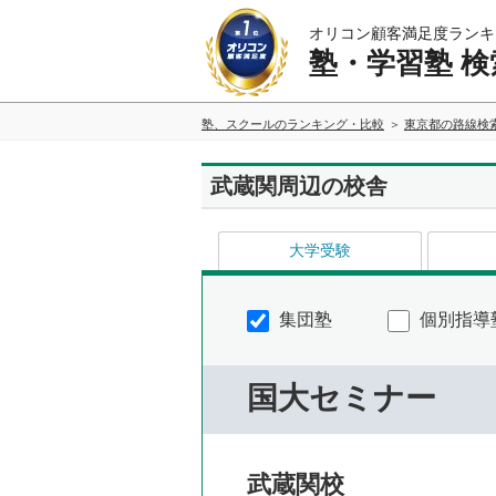
オリコン顧客満足度ランキ
塾・学習塾 検
塾、スクールのランキング・比較
東京都の路線検
武蔵関周辺の校舎
大学受験
集団塾
個別指導
国大セミナー
武蔵関校