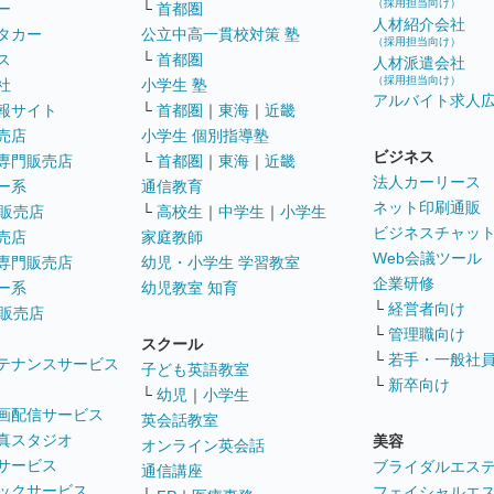
（採用担当向け）
ー
└
首都圏
人材紹介会社
タカー
公立中高一貫校対策 塾
（採用担当向け）
ス
└
首都圏
人材派遣会社
（採用担当向け）
社
小学生 塾
アルバイト求人
報サイト
└
首都圏
｜
東海
｜
近畿
売店
小学生 個別指導塾
ビジネス
専門販売店
└
首都圏
｜
東海
｜
近畿
法人カーリース
ー系
通信教育
ネット印刷通販
販売店
└
高校生
｜
中学生
｜
小学生
ビジネスチャッ
売店
家庭教師
Web会議ツール
専門販売店
幼児・小学生 学習教室
企業研修
ー系
幼児教室 知育
└
経営者向け
販売店
└
管理職向け
スクール
└
若手・一般社
テナンスサービス
子ども英語教室
└
新卒向け
└
幼児
｜
小学生
画配信サービス
英会話教室
真スタジオ
美容
オンライン英会話
サービス
ブライダルエス
通信講座
ックサービス
フェイシャルエ