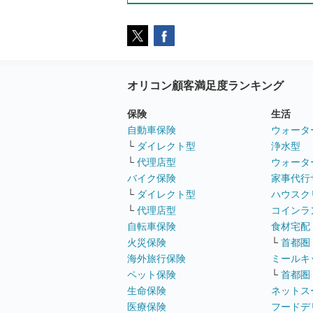
オリコン顧客満足度ランキング
保険
生活
自動車保険
ウォータ
└
ダイレクト型
浄水型
└
代理店型
ウォータ
バイク保険
家事代行
└
ダイレクト型
ハウスク
└
代理店型
コインラ
自転車保険
食材宅配
火災保険
└
首都圏
海外旅行保険
ミールキ
ペット保険
└
首都圏
生命保険
ネットス
医療保険
フードデ