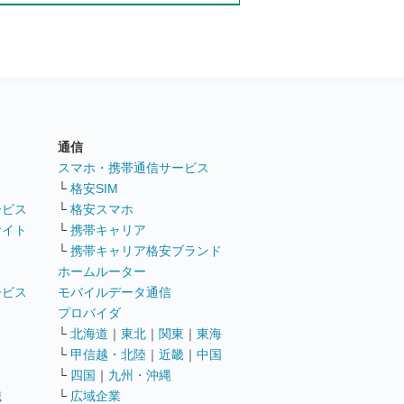
通信
ト
スマホ・携帯通信サービス
└
格安SIM
ービス
└
格安スマホ
サイト
└
携帯キャリア
└
携帯キャリア格安ブランド
ホームルーター
ービス
モバイルデータ通信
ト
プロバイダ
└
北海道
｜
東北
｜
関東
｜
東海
└
甲信越・北陸
｜
近畿
｜
中国
└
四国
｜
九州・沖縄
職
└
広域企業