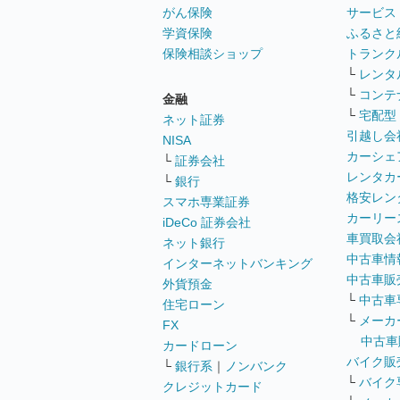
がん保険
サービス
学資保険
ふるさと
保険相談ショップ
トランク
└
レンタ
└
コンテ
金融
└
宅配型
ネット証券
引越し会
NISA
カーシェ
└
証券会社
レンタカ
└
銀行
格安レン
スマホ専業証券
カーリー
iDeCo 証券会社
車買取会
ネット銀行
中古車情
インターネットバンキング
中古車販
外貨預金
└
中古車
住宅ローン
└
メーカ
FX
中古車
カードローン
バイク販
└
銀行系
｜
ノンバンク
└
バイク
クレジットカード