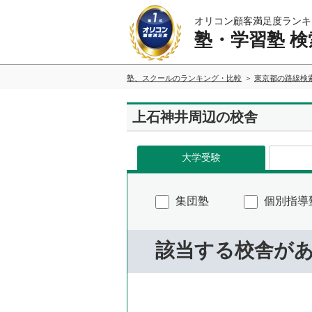
オリコン顧客満足度ランキ
塾・学習塾 検
塾、スクールのランキング・比較
東京都の路線検
上石神井周辺の校舎
大学受験
集団塾
個別指導
該当する校舎が