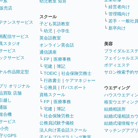
ー系
幼児教室 知育
└
経営者向け
販売店
└
管理職向け
スクール
└
若手・一般社
テナンスサービス
子ども英語教室
└
新卒向け
└
幼児
｜
小学生
画配信サービス
英会話教室
真スタジオ
美容
オンライン英会話
サービス
ブライダルエス
通信講座
ックサービス
フェイシャルエ
└
FP
｜
医療事務
ボディエステ
└
宅建
｜
簿記
ナル作品限定型
サロン検索予約
└
TOEIC
｜
社会保険労務士
└
行政書士
｜
ケアマネジャー
プリ オリジナル
└
公務員
｜
ITパスポート
ウエディング
品買取 店舗
資格スクール
ハウスウエディ
引越し
└
FP
｜
医療事務
格安ウエディン
通販
└
宅建
｜
簿記
結婚相談所
複合機
└
社会保険労務士
結婚式場相談カ
サービス
公務員試験予備校
結婚式場情報サ
 小売
法人向け英会話スクール
マッチングアプ
守りGPS
子どもプログラミング教室