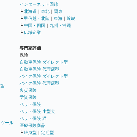
インターネット回線
遣
└
北海道
｜
東北
｜
関東
└
甲信越・北陸
｜
東海
｜
近畿
ス
└
中国・四国
｜
九州・沖縄
└
広域企業
専門家評価
ト
保険
自動車保険 ダイレクト型
自動車保険 代理店型
バイク保険 ダイレクト型
バイク保険 代理店型
広告
火災保険
学資保険
ペット保険
ペット保険 小型犬
ペット保険 猫
トツール
医療保険商品
└
終身型
｜
定期型