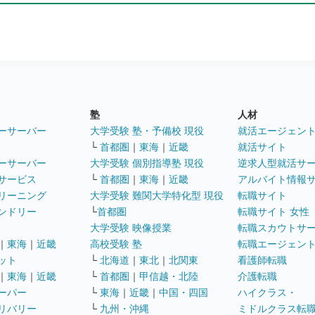
塾
人材
ーサーバー
大学受験 塾・予備校 現役
就活エージェン
└
首都圏
｜
東海
｜
近畿
就活サイト
ーサーバー
大学受験 個別指導塾 現役
逆求人型就活サ
サービス
└
首都圏
｜
東海
｜
近畿
アルバイト情報
リーニング
大学受験 難関大学特化型 現役
転職サイト
ンドリー
└
首都圏
転職サイト 女性
大学受験 映像授業
転職スカウトサ
｜
東海
｜
近畿
高校受験 塾
転職エージェン
ット
└
北海道
｜
東北
｜
北関東
看護師転職
｜
東海
｜
近畿
└
首都圏
｜
甲信越・北陸
介護転職
ーパー
└
東海
｜
近畿
｜
中国・四国
ハイクラス・
リバリー
└
九州・沖縄
ミドルクラス転