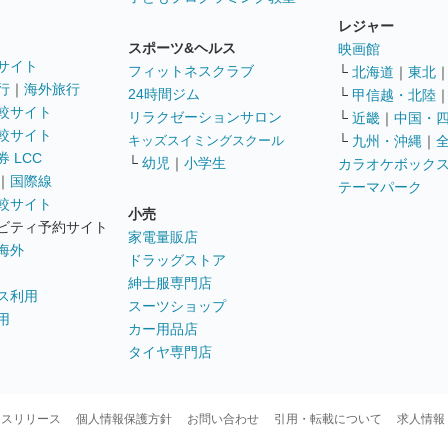
レジャー
スポーツ&ヘルス
映画館
サイト
フィットネスクラブ
└
北海道
｜
東北
行
｜
海外旅行
24時間ジム
└
甲信越・北陸
較サイト
リラクゼーションサロン
└
近畿
｜
中国・
較サイト
キッズスイミングスクール
└
九州・沖縄
｜
 LCC
└
幼児
｜
小学生
カラオケボック
｜
国際線
テーマパーク
較サイト
小売
ビティ予約サイト
家電量販店
海外
ドラッグストア
紳士服専門店
ス利用
スーツショップ
用
カー用品店
タイヤ専門店
ースリリース
個人情報保護方針
お問い合わせ
引用・転載について
求人情報