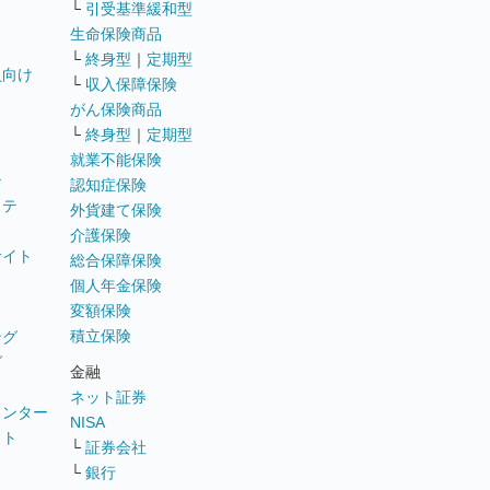
└
引受基準緩和型
生命保険商品
└
終身型
｜
定期型
員向け
└
収入保障保険
がん保険商品
└
終身型
｜
定期型
就業不能保険
テ
認知症保険
ステ
外貨建て保険
介護保険
サイト
総合保障保険
個人年金保険
変額保険
積立保険
ング
グ
金融
ネット証券
ウンター
NISA
イト
└
証券会社
リ
└
銀行