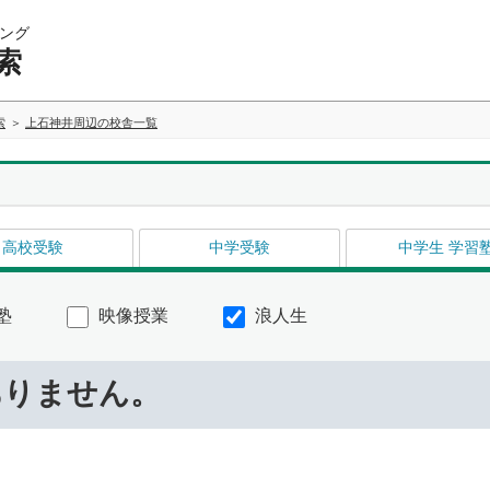
ング
索
索
上石神井周辺の校舎一覧
高校受験
中学受験
中学生 学習
塾
映像授業
浪人生
ありません。