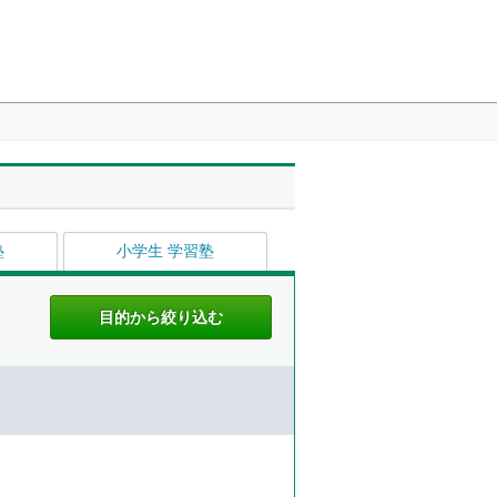
塾
小学生 学習塾