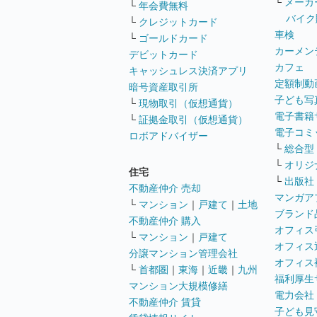
└
メーカ
└
年会費無料
バイク
└
クレジットカード
車検
└
ゴールドカード
カーメン
デビットカード
カフェ
キャッシュレス決済アプリ
定額制動
暗号資産取引所
子ども写
└
現物取引（仮想通貨）
電子書籍
└
証拠金取引（仮想通貨）
電子コミ
ロボアドバイザー
└
総合型
└
オリジ
住宅
└
出版社
不動産仲介 売却
マンガア
└
マンション
｜
戸建て
｜
土地
ブランド
不動産仲介 購入
オフィス
└
マンション
｜
戸建て
オフィス
分譲マンション管理会社
オフィス
└
首都圏
｜
東海
｜
近畿
｜
九州
福利厚生
マンション大規模修繕
電力会社
不動産仲介 賃貸
子ども見