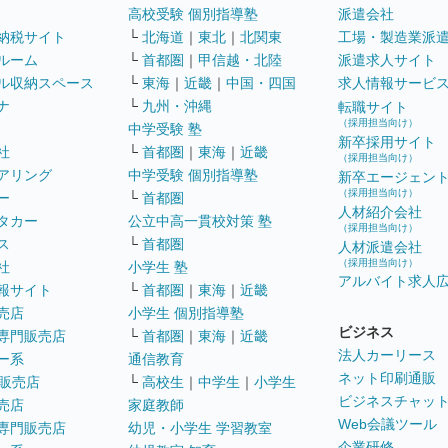
高校受験 個別指導塾
派遣会社
納税サイト
└
北海道
｜
東北
｜
北関東
工場・製造業派
ルーム
└
首都圏
｜
甲信越・北陸
派遣求人サイト
ル収納スペース
└
東海
｜
近畿
｜
中国・四国
求人情報サービ
ナ
└
九州・沖縄
転職サイト
（採用担当向け）
中学受験 塾
新卒採用サイト
社
└
首都圏
｜
東海
｜
近畿
（採用担当向け）
アリング
中学受験 個別指導塾
新卒エージェン
（採用担当向け）
ー
└
首都圏
人材紹介会社
タカー
公立中高一貫校対策 塾
（採用担当向け）
ス
└
首都圏
人材派遣会社
（採用担当向け）
社
小学生 塾
アルバイト求人
報サイト
└
首都圏
｜
東海
｜
近畿
売店
小学生 個別指導塾
ビジネス
専門販売店
└
首都圏
｜
東海
｜
近畿
法人カーリース
ー系
通信教育
ネット印刷通販
販売店
└
高校生
｜
中学生
｜
小学生
ビジネスチャッ
売店
家庭教師
Web会議ツール
専門販売店
幼児・小学生 学習教室
企業研修