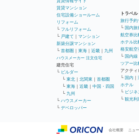
賃貸情報サイト
賃貸マンション
トラベル
住宅設備ショールーム
旅行予約
リフォーム
└
国内旅
└
フルリフォーム
航空券比
└
戸建て
｜
マンション
ホテル比
新築分譲マンション
格安航空券
└
首都圏
｜
東海
｜
近畿
｜
九州
└
国内線
ハウスメーカー 注文住宅
ツアー比
建売住宅
アクティ
└
ビルダー
└
国内
｜
└
東北
｜
北関東
｜
首都圏
ホテル
└
東海
｜
近畿
｜
中国・四国
└
ビジネ
└
九州
└
観光利
└
ハウスメーカー
└
デベロッパー
会社概要
ニュ