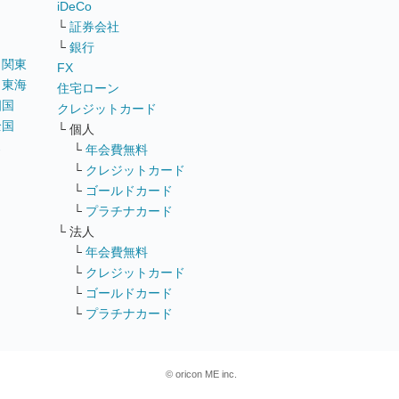
iDeCo
└
証券会社
└
銀行
｜
関東
FX
｜
東海
住宅ローン
四国
クレジットカード
全国
└ 個人
ス
└
年会費無料
└
クレジットカード
└
ゴールドカード
└
プラチナカード
└ 法人
└
年会費無料
└
クレジットカード
└
ゴールドカード
└
プラチナカード
© oricon ME inc.