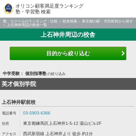
オリコン顧客満足度ランキング
塾・学習塾 検索
塾、スクールのランキング・比較
校舎検索
東京都の駅・市区町村から探す
上石神井周辺の校舎一覧
上石神井周辺の校舎
目的から絞り込む
中学受験： 個別指導塾
の絞り込み
英才個別学院
上石神井駅前校
03-5903-6366
東京都練馬区上石神井1-5-12 湯山ビル2F
西武新宿線 上石神井より 徒歩 約1分