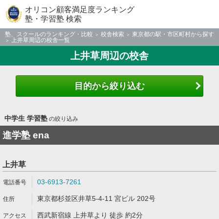
オリコン顧客満足度ランキング
塾・学習塾 検索
塾、スクールのランキング・比較
校舎検索
東京都の駅・市区町村から探す
上井草周辺の校舎一覧
上井草周辺の校舎
目的から絞り込む
中学生 学習塾
の絞り込み
進学塾 ena
上井草
03-6913-7261
東京都杉並区井草5-4-11 宮ビル 202号
西武新宿線 上井草より 徒歩 約2分