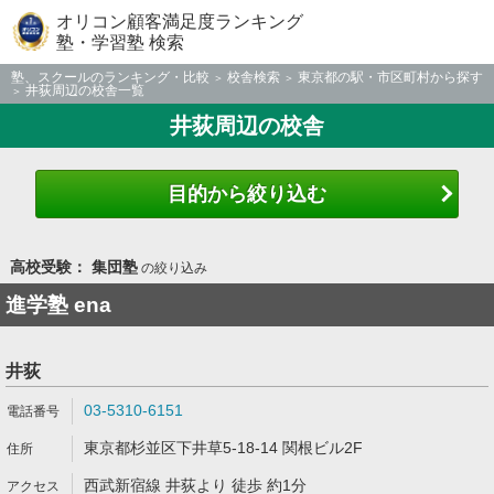
オリコン顧客満足度ランキング
塾・学習塾 検索
塾、スクールのランキング・比較
校舎検索
東京都の駅・市区町村から探す
井荻周辺の校舎一覧
井荻周辺の校舎
目的から絞り込む
高校受験： 集団塾
の絞り込み
進学塾 ena
井荻
03-5310-6151
東京都杉並区下井草5-18-14 関根ビル2F
西武新宿線 井荻より 徒歩 約1分