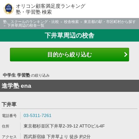
オリコン顧客満足度ランキング
塾・学習塾 検索
塾、スクールのランキング・比較
校舎検索
東京都の駅・市区町村から探す
下井草周辺の校舎一覧
下井草周辺の校舎
目的から絞り込む
中学生 学習塾
の絞り込み
進学塾 ena
下井草
03-5311-7261
東京都杉並区下井草2-39-12 ATTOビル4F
西武新宿線 下井草より 徒歩 約2分