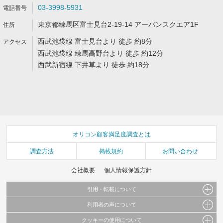
03-3998-5931
東京都練馬区富士見台2-19-14 アーバンスクエア1F
西武池袋線 富士見台より 徒歩 約8分
西武池袋線 練馬高野台より 徒歩 約12分
西武新宿線 下井草より 徒歩 約18分
オリコン顧客満足度調査とは
調査方法
掲載規約
お問い合わせ
会社概要
個人情報保護方針
引用・転載について
利用者の声について
当サイトで公開されている情報（文字、写真、イラスト、画像データ等）及びこれらの配
置・編集および構造などについての著作権は株式会社oricon MEに帰属しております。
クッキーの使用について
当サイトに掲載している内容はすべてサービスの利用者が提出された見解・感想です。