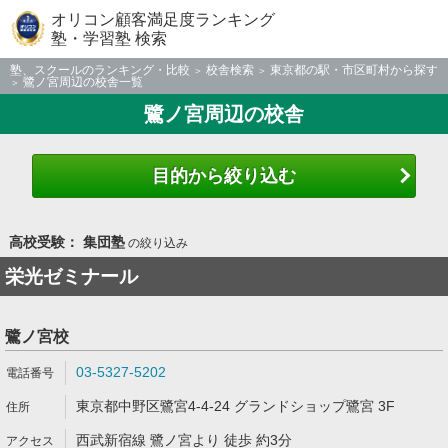
オリコン顧客満足度ランキング
塾・学習塾 検索
塾、スクールのランキング・比較
校舎検索
東京都の駅・市区町村から探す
鷺ノ宮周辺の校舎一覧
鷺ノ宮周辺の校舎
目的から絞り込む
高校受験： 集団塾
の絞り込み
栄光ゼミナール
鷺ノ宮校
03-5327-5202
東京都中野区鷺宮4-4-24 グランドショップ鷺宮 3F
西武新宿線 鷺ノ宮より 徒歩 約3分