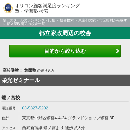
オリコン顧客満足度ランキング
塾・学習塾 検索
塾、スクールのランキング・比較
校舎検索
東京都の駅・市区町村から探す
都立家政周辺の校舎一覧
都立家政周辺の校舎
目的から絞り込む
高校受験： 集団塾
の絞り込み
栄光ゼミナール
鷺ノ宮校
03-5327-5202
東京都中野区鷺宮4-4-24 グランドショップ鷺宮 3F
西武新宿線 鷺ノ宮より 徒歩 約3分