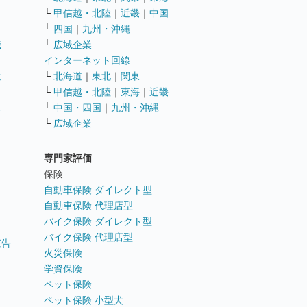
└
甲信越・北陸
｜
近畿
｜
中国
└
四国
｜
九州・沖縄
職
└
広域企業
インターネット回線
遣
└
北海道
｜
東北
｜
関東
└
甲信越・北陸
｜
東海
｜
近畿
ス
└
中国・四国
｜
九州・沖縄
└
広域企業
専門家評価
ト
保険
自動車保険 ダイレクト型
自動車保険 代理店型
バイク保険 ダイレクト型
バイク保険 代理店型
広告
火災保険
学資保険
ペット保険
ペット保険 小型犬