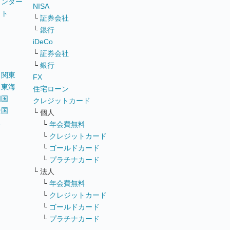
ウンター
NISA
イト
└
証券会社
リ
└
銀行
iDeCo
└
証券会社
└
銀行
｜
関東
FX
｜
東海
住宅ローン
四国
クレジットカード
全国
└ 個人
ス
└
年会費無料
└
クレジットカード
└
ゴールドカード
└
プラチナカード
└ 法人
└
年会費無料
└
クレジットカード
└
ゴールドカード
└
プラチナカード