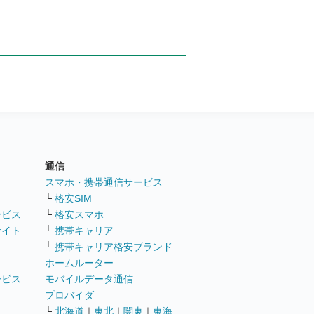
通信
ト
スマホ・携帯通信サービス
└
格安SIM
ービス
└
格安スマホ
サイト
└
携帯キャリア
└
携帯キャリア格安ブランド
ホームルーター
ービス
モバイルデータ通信
ト
プロバイダ
└
北海道
｜
東北
｜
関東
｜
東海