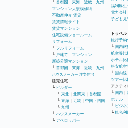
└
首都圏
｜
東海
｜
近畿
｜
九州
福利厚生
マンション大規模修繕
電力会社
不動産仲介 賃貸
子ども見
賃貸情報サイト
賃貸マンション
トラベル
住宅設備ショールーム
旅行予約
リフォーム
└
国内旅
└
フルリフォーム
航空券比
└
戸建て
｜
マンション
ホテル比
新築分譲マンション
格安航空券
└
首都圏
｜
東海
｜
近畿
｜
九州
└
国内線
ハウスメーカー 注文住宅
ツアー比
建売住宅
アクティ
└
ビルダー
└
国内
｜
└
東北
｜
北関東
｜
首都圏
ホテル
└
東海
｜
近畿
｜
中国・四国
└
ビジネ
└
九州
└
観光利
└
ハウスメーカー
└
デベロッパー