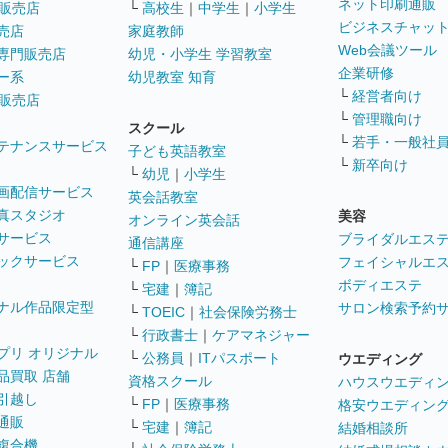
ネット印刷通販
販売店
└
高校生
｜
中学生
｜
小学生
ビジネスチャッ
売店
家庭教師
Web会議ツール
専門販売店
幼児・小学生 学習教室
企業研修
ー系
幼児教室 知育
└
経営者向け
販売店
└
管理職向け
スクール
└
若手・一般社
テナンスサービス
子ども英語教室
└
新卒向け
└
幼児
｜
小学生
画配信サービス
英会話教室
真スタジオ
美容
オンライン英会話
サービス
ブライダルエス
通信講座
ックサービス
フェイシャルエ
└
FP
｜
医療事務
ボディエステ
└
宅建
｜
簿記
ナル作品限定型
サロン検索予約
└
TOEIC
｜
社会保険労務士
└
行政書士
｜
ケアマネジャー
プリ オリジナル
└
公務員
｜
ITパスポート
ウエディング
品買取 店舗
資格スクール
ハウスウエディ
引越し
└
FP
｜
医療事務
格安ウエディン
通販
└
宅建
｜
簿記
結婚相談所
複合機