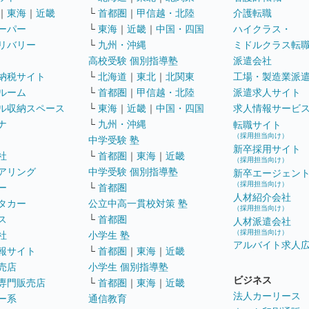
｜
東海
｜
近畿
└
首都圏
｜
甲信越・北陸
介護転職
ーパー
└
東海
｜
近畿
｜
中国・四国
ハイクラス・
リバリー
└
九州・沖縄
ミドルクラス転
高校受験 個別指導塾
派遣会社
納税サイト
└
北海道
｜
東北
｜
北関東
工場・製造業派
ルーム
└
首都圏
｜
甲信越・北陸
派遣求人サイト
ル収納スペース
└
東海
｜
近畿
｜
中国・四国
求人情報サービ
ナ
└
九州・沖縄
転職サイト
（採用担当向け）
中学受験 塾
新卒採用サイト
社
└
首都圏
｜
東海
｜
近畿
（採用担当向け）
アリング
中学受験 個別指導塾
新卒エージェン
（採用担当向け）
ー
└
首都圏
人材紹介会社
タカー
公立中高一貫校対策 塾
（採用担当向け）
ス
└
首都圏
人材派遣会社
（採用担当向け）
社
小学生 塾
アルバイト求人
報サイト
└
首都圏
｜
東海
｜
近畿
売店
小学生 個別指導塾
ビジネス
専門販売店
└
首都圏
｜
東海
｜
近畿
法人カーリース
ー系
通信教育