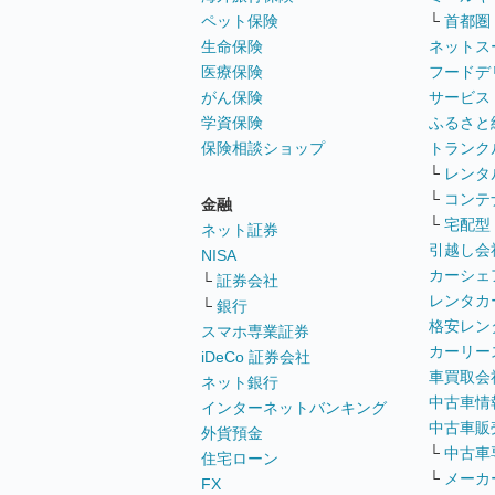
ペット保険
└
首都圏
生命保険
ネットス
医療保険
フードデ
がん保険
サービス
学資保険
ふるさと
保険相談ショップ
トランク
└
レンタ
└
コンテ
金融
└
宅配型
ネット証券
引越し会
NISA
カーシェ
└
証券会社
レンタカ
└
銀行
格安レン
スマホ専業証券
カーリー
iDeCo 証券会社
車買取会
ネット銀行
中古車情
インターネットバンキング
中古車販
外貨預金
└
中古車
住宅ローン
└
メーカ
FX