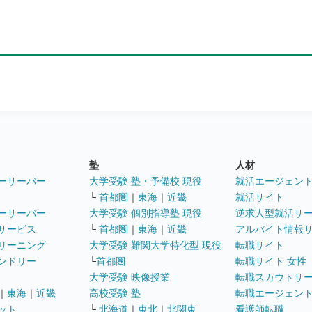
塾
人材
ーサーバー
大学受験 塾・予備校 現役
就活エージェン
└
首都圏
｜
東海
｜
近畿
就活サイト
ーサーバー
大学受験 個別指導塾 現役
逆求人型就活サ
サービス
└
首都圏
｜
東海
｜
近畿
アルバイト情報
リーニング
大学受験 難関大学特化型 現役
転職サイト
ンドリー
└
首都圏
転職サイト 女性
大学受験 映像授業
転職スカウトサ
｜
東海
｜
近畿
高校受験 塾
転職エージェン
ット
└
北海道
｜
東北
｜
北関東
看護師転職