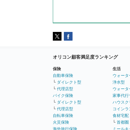
オリコン顧客満足度ランキング
保険
生活
自動車保険
ウォータ
└
ダイレクト型
浄水型
└
代理店型
ウォータ
バイク保険
家事代行
└
ダイレクト型
ハウスク
└
代理店型
コインラ
自転車保険
食材宅配
火災保険
└
首都圏
海外旅行保険
ミールキ