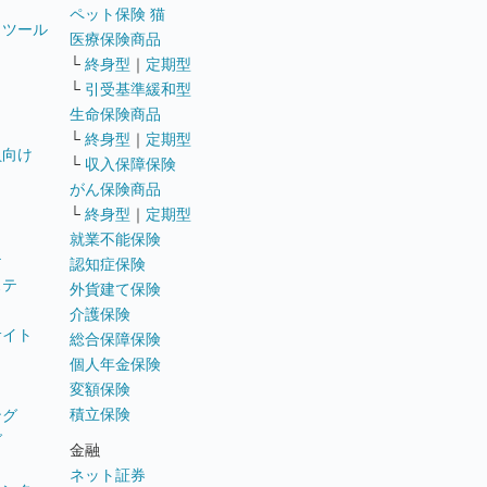
ペット保険 猫
トツール
医療保険商品
└
終身型
｜
定期型
└
引受基準緩和型
生命保険商品
└
終身型
｜
定期型
員向け
└
収入保障保険
がん保険商品
└
終身型
｜
定期型
就業不能保険
テ
認知症保険
ステ
外貨建て保険
介護保険
サイト
総合保障保険
個人年金保険
変額保険
積立保険
ング
グ
金融
ネット証券