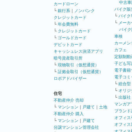
中古車
カードローン
バイク販
└
銀行系
｜
ノンバンク
└
バイク
クレジットカード
└
メーカ
└
年会費無料
バイク
└
クレジットカード
車検
└
ゴールドカード
カーメン
デビットカード
カフェ
キャッシュレス決済アプリ
定額制動
暗号資産取引所
子ども写
└
現物取引（仮想通貨）
電子書籍
└
証拠金取引（仮想通貨）
電子コミ
ロボアドバイザー
└
総合型
└
オリジ
住宅
└
出版社
不動産仲介 売却
マンガア
└
マンション
｜
戸建て
｜
土地
ブランド
不動産仲介 購入
オフィス
└
マンション
｜
戸建て
オフィス
分譲マンション管理会社
オフィス