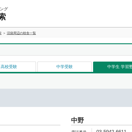
ング
索
索
沼袋周辺の校舎一覧
高校受験
中学受験
中学生 学習
中野
03-5942-6611