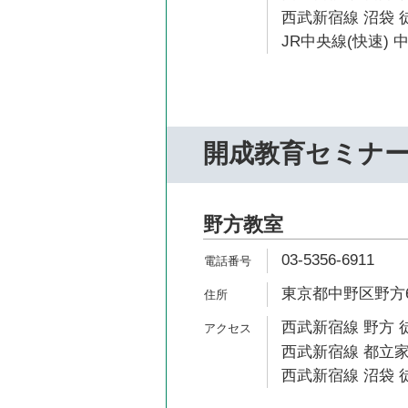
西武新宿線 沼袋 徒
JR中央線(快速) 
開成教育セミナ
野方教室
03-5356-6911
東京都中野区野方6-
西武新宿線 野方 
西武新宿線 都立家
西武新宿線 沼袋 徒