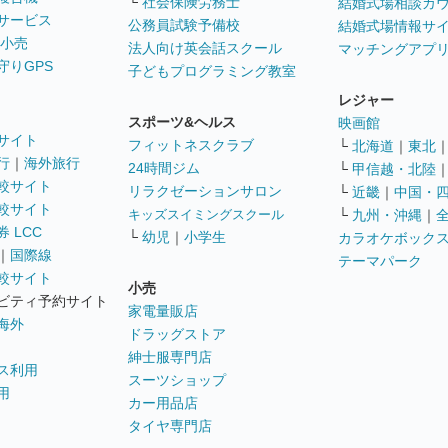
└
社会保険労務士
結婚式場相談カ
サービス
公務員試験予備校
結婚式場情報サ
 小売
法人向け英会話スクール
マッチングアプ
守りGPS
子どもプログラミング教室
レジャー
スポーツ&ヘルス
映画館
サイト
フィットネスクラブ
└
北海道
｜
東北
行
｜
海外旅行
24時間ジム
└
甲信越・北陸
較サイト
リラクゼーションサロン
└
近畿
｜
中国・
較サイト
キッズスイミングスクール
└
九州・沖縄
｜
 LCC
└
幼児
｜
小学生
カラオケボック
｜
国際線
テーマパーク
較サイト
小売
ビティ予約サイト
家電量販店
海外
ドラッグストア
紳士服専門店
ス利用
スーツショップ
用
カー用品店
タイヤ専門店