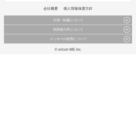
会社概要
個人情報保護方針
引用・転載について
利用者の声について
当サイトで公開されている情報（文字、写真、イラスト、画像データ等）及びこれらの配
置・編集および構造などについての著作権は株式会社oricon MEに帰属しております。
クッキーの使用について
当サイトに掲載している内容はすべてサービスの利用者が提出された見解・感想です。
これらの情報を権利者の許可なく無断転載・複製などの二次利用を行うことは固く禁じて
弊社が内容について正確性を含め一切保証するものではありません。
おります。
© oricon ME inc.
このサイトでは Cookie を使用して、ユーザーに合わせたコンテンツや広告の表示、ソー
弊社の見解・ 意見ではないことをご理解いただいた上でご覧ください。
シャル メディア機能の提供、広告の表示回数やクリック数の測定を行っています。
また、ユーザーによるサイトの利用状況についても情報を収集し、ソーシャル メディア
や広告配信、データ解析の各パートナーに提供しています。
各パートナーは、この情報とユーザーが各パートナーに提供した他の情報や、ユーザーが
各パートナーのサービスを使用したときに収集した他の情報を組み合わせて使用すること
があります。