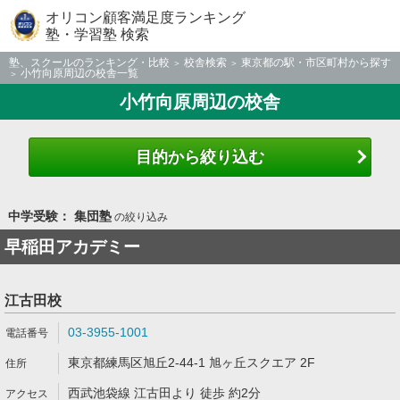
オリコン顧客満足度ランキング
塾・学習塾 検索
塾、スクールのランキング・比較
校舎検索
東京都の駅・市区町村から探す
小竹向原周辺の校舎一覧
小竹向原周辺の校舎
目的から絞り込む
中学受験： 集団塾
の絞り込み
早稲田アカデミー
江古田校
03-3955-1001
東京都練馬区旭丘2-44-1 旭ヶ丘スクエア 2F
西武池袋線 江古田より 徒歩 約2分