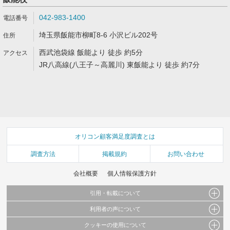
042-983-1400
埼玉県飯能市柳町8-6 小沢ビル202号
西武池袋線 飯能より 徒歩 約5分
JR八高線(八王子～高麗川) 東飯能より 徒歩 約7分
オリコン顧客満足度調査とは
調査方法
掲載規約
お問い合わせ
会社概要
個人情報保護方針
引用・転載について
利用者の声について
当サイトで公開されている情報（文字、写真、イラスト、画像データ等）及びこれらの配
置・編集および構造などについての著作権は株式会社oricon MEに帰属しております。
クッキーの使用について
当サイトに掲載している内容はすべてサービスの利用者が提出された見解・感想です。
これらの情報を権利者の許可なく無断転載・複製などの二次利用を行うことは固く禁じて