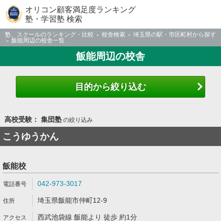
オリコン顧客満足度ランキング
塾・学習塾 検索
塾、スクールのランキング・比較
校舎検索
埼玉県の駅・市区町村から探す
飯能周辺の校舎一覧
飯能周辺の校舎
目的から絞り込む
高校受験： 集団塾
の絞り込み
こうゆうかん
飯能校
042-973-3017
埼玉県飯能市仲町12-9
西武池袋線 飯能より 徒歩 約1分