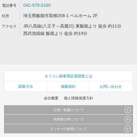
042-978-5160
埼玉県飯能市双柳258-1 ベルホーム 2F
JR八高線(八王子～高麗川) 東飯能より 徒歩 約11分
西武池袋線 飯能より 徒歩 約19分
オリコン顧客満足度調査とは
調査方法
掲載規約
お問い合わせ
会社概要
個人情報保護方針
引用・転載について
利用者の声について
当サイトで公開されている情報（文字、写真、イラスト、画像データ等）及びこれらの配
置・編集および構造などについての著作権は株式会社oricon MEに帰属しております。
クッキーの使用について
当サイトに掲載している内容はすべてサービスの利用者が提出された見解・感想です。
これらの情報を権利者の許可なく無断転載・複製などの二次利用を行うことは固く禁じて
弊社が内容について正確性を含め一切保証するものではありません。
おります。