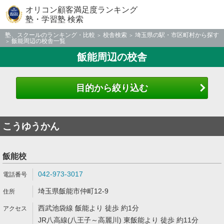
オリコン顧客満足度ランキング
塾・学習塾 検索
塾、スクールのランキング・比較
校舎検索
埼玉県の駅・市区町村から探す
飯能周辺の校舎一覧
飯能周辺の校舎
目的から絞り込む
こうゆうかん
飯能校
042-973-3017
埼玉県飯能市仲町12-9
西武池袋線 飯能より 徒歩 約1分
JR八高線(八王子～高麗川) 東飯能より 徒歩 約11分