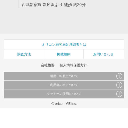
西武新宿線 新所沢より 徒歩 約20分
オリコン顧客満足度調査とは
調査方法
掲載規約
お問い合わせ
会社概要
個人情報保護方針
引用・転載について
利用者の声について
当サイトで公開されている情報（文字、写真、イラスト、画像データ等）及びこれらの配
置・編集および構造などについての著作権は株式会社oricon MEに帰属しております。
クッキーの使用について
当サイトに掲載している内容はすべてサービスの利用者が提出された見解・感想です。
これらの情報を権利者の許可なく無断転載・複製などの二次利用を行うことは固く禁じて
弊社が内容について正確性を含め一切保証するものではありません。
おります。
© oricon ME inc.
このサイトでは Cookie を使用して、ユーザーに合わせたコンテンツや広告の表示、ソー
弊社の見解・ 意見ではないことをご理解いただいた上でご覧ください。
シャル メディア機能の提供、広告の表示回数やクリック数の測定を行っています。
また、ユーザーによるサイトの利用状況についても情報を収集し、ソーシャル メディア
や広告配信、データ解析の各パートナーに提供しています。
各パートナーは、この情報とユーザーが各パートナーに提供した他の情報や、ユーザーが