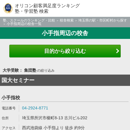
オリコン顧客満足度ランキング
塾・学習塾 検索
塾、スクールのランキング・比較
校舎検索
埼玉県の駅・市区町村から探す
小手指周辺の校舎一覧
小手指周辺の校舎
目的から絞り込む
大学受験： 集団塾
の絞り込み
国大セミナー
小手指校
04-2924-8771
埼玉県所沢市榎町8-13 古川ビル202
西武池袋線 小手指より 徒歩 約9分