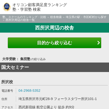
オリコン顧客満足度ランキング
塾・学習塾 検索
塾、スクールのランキング・比較
校舎検索
埼玉県の駅・市区町村から探す
西所沢周辺の校舎一覧
西所沢周辺の校舎
目的から絞り込む
大学受験： 集団塾
の絞り込み
国大セミナー
所沢校
04-2968-5352
埼玉県所沢市元町28-9 フォーラスタワー所沢101-1
西武新宿線 航空公園より 徒歩 約9分