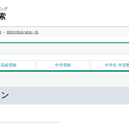
ング
索
索
西所沢周辺の校舎一覧
高校受験
中学受験
中学生 学習
ワン