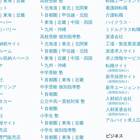
｜
東海
｜
近畿
高校受験 塾
転職エージェン
ット
└
北海道
｜
東北
｜
北関東
看護師転職
｜
東海
｜
近畿
└
首都圏
｜
甲信越・北陸
介護転職
ーパー
└
東海
｜
近畿
｜
中国・四国
ハイクラス・
リバリー
└
九州・沖縄
ミドルクラス転
高校受験 個別指導塾
派遣会社
納税サイト
└
北海道
｜
東北
｜
北関東
工場・製造業派
ルーム
└
首都圏
｜
甲信越・北陸
派遣求人サイト
ル収納スペース
└
東海
｜
近畿
｜
中国・四国
求人情報サービ
ナ
└
九州・沖縄
転職サイト
（採用担当向け）
中学受験 塾
新卒採用サイト
社
└
首都圏
｜
東海
｜
近畿
（採用担当向け）
アリング
中学受験 個別指導塾
新卒エージェン
（採用担当向け）
ー
└
首都圏
人材紹介会社
タカー
公立中高一貫校対策 塾
（採用担当向け）
ス
└
首都圏
人材派遣会社
（採用担当向け）
社
小学生 塾
アルバイト求人
報サイト
└
首都圏
｜
東海
｜
近畿
売店
小学生 個別指導塾
ビジネス
専門販売店
└
首都圏
｜
東海
｜
近畿