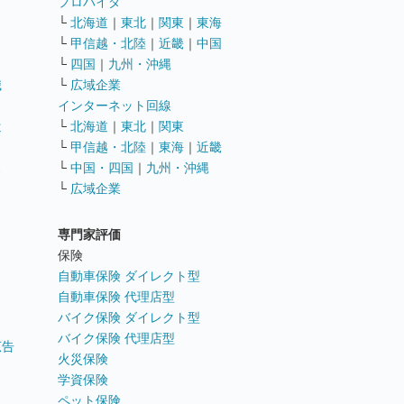
ト
プロバイダ
└
北海道
｜
東北
｜
関東
｜
東海
└
甲信越・北陸
｜
近畿
｜
中国
└
四国
｜
九州・沖縄
職
└
広域企業
インターネット回線
遣
└
北海道
｜
東北
｜
関東
└
甲信越・北陸
｜
東海
｜
近畿
ス
└
中国・四国
｜
九州・沖縄
└
広域企業
専門家評価
ト
保険
自動車保険 ダイレクト型
自動車保険 代理店型
バイク保険 ダイレクト型
バイク保険 代理店型
広告
火災保険
学資保険
ペット保険