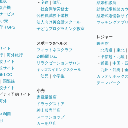
通販
└
宅建
｜
簿記
結婚相談所
複合機
└
社会保険労務士
結婚式場相談カ
サービス
公務員試験予備校
結婚式場情報サ
 小売
法人向け英会話スクール
マッチングアプ
守りGPS
子どもプログラミング教室
レジャー
スポーツ&ヘルス
映画館
サイト
フィットネスクラブ
└
北海道
｜
東北
行
｜
海外旅行
24時間ジム
└
甲信越・北陸
較サイト
リラクゼーションサロン
└
近畿
｜
中国・
較サイト
キッズスイミングスクール
└
九州・沖縄
｜
 LCC
└
幼児
｜
小学生
カラオケボック
｜
国際線
テーマパーク
較サイト
小売
ビティ予約サイト
家電量販店
海外
ドラッグストア
紳士服専門店
ス利用
スーツショップ
用
カー用品店