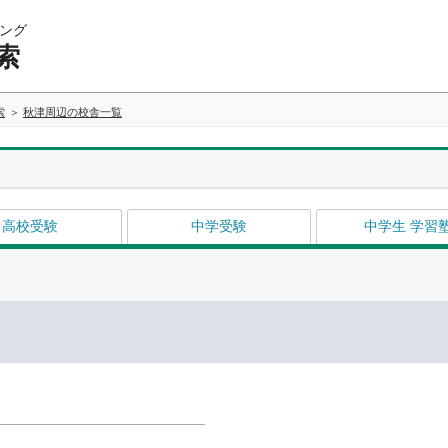
ング
索
索
秋津周辺の校舎一覧
高校受験
中学受験
中学生 学習