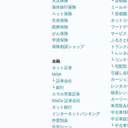
火災保険
└
首都圏
海外旅行保険
ミールキ
ペット保険
└
首都圏
生命保険
ネットス
医療保険
フードデ
がん保険
サービス
学資保険
ふるさと
保険相談ショップ
トランク
└
レンタ
└
コンテ
金融
└
宅配型
ネット証券
引越し会
NISA
カーシェ
└
証券会社
レンタカ
└
銀行
格安レン
スマホ専業証券
カーリー
iDeCo 証券会社
車買取会
ネット銀行
中古車情
インターネットバンキング
中古車販
外貨預金
└
中古車
住宅ローン