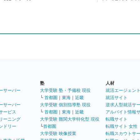
塾
人材
ーサーバー
大学受験 塾・予備校 現役
就活エージェン
└
首都圏
｜
東海
｜
近畿
就活サイト
ーサーバー
大学受験 個別指導塾 現役
逆求人型就活サ
サービス
└
首都圏
｜
東海
｜
近畿
アルバイト情報
リーニング
大学受験 難関大学特化型 現役
転職サイト
ンドリー
└
首都圏
転職サイト 女性
大学受験 映像授業
転職スカウトサ