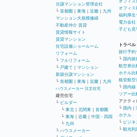
オフィス
分譲マンション管理会社
オフィス
└
首都圏
｜
東海
｜
近畿
｜
九州
福利厚生
マンション大規模修繕
電力会社
不動産仲介 賃貸
子ども見
賃貸情報サイト
賃貸マンション
トラベル
住宅設備ショールーム
旅行予約
リフォーム
└
国内旅
└
フルリフォーム
航空券比
└
戸建て
｜
マンション
ホテル比
新築分譲マンション
格安航空券
└
首都圏
｜
東海
｜
近畿
｜
九州
└
国内線
ハウスメーカー 注文住宅
ツアー比
建売住宅
アクティ
└
ビルダー
└
国内
｜
└
東北
｜
北関東
｜
首都圏
ホテル
└
東海
｜
近畿
｜
中国・四国
└
ビジネ
└
九州
└
観光利
└
ハウスメーカー