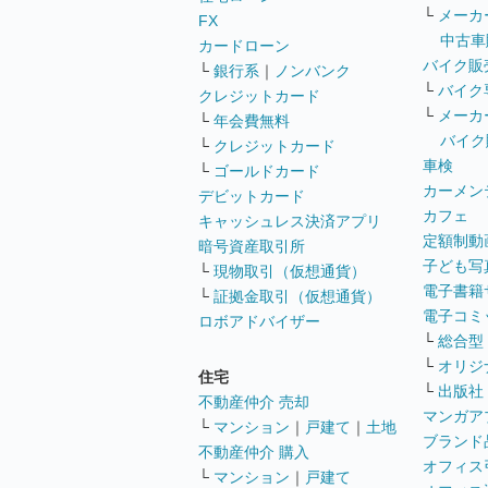
└
メーカ
FX
中古車
カードローン
バイク販
└
銀行系
｜
ノンバンク
└
バイク
クレジットカード
└
メーカ
└
年会費無料
バイク
└
クレジットカード
車検
└
ゴールドカード
カーメン
デビットカード
カフェ
キャッシュレス決済アプリ
定額制動
暗号資産取引所
子ども写
└
現物取引（仮想通貨）
電子書籍
└
証拠金取引（仮想通貨）
電子コミ
ロボアドバイザー
└
総合型
└
オリジ
住宅
└
出版社
不動産仲介 売却
マンガア
└
マンション
｜
戸建て
｜
土地
ブランド
不動産仲介 購入
オフィス
└
マンション
｜
戸建て