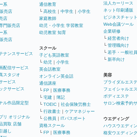
法人カーリース
ー系
通信教育
ネット印刷通販
販売店
└
高校生
｜
中学生
｜
小学生
ビジネスチャッ
売店
家庭教師
Web会議ツール
専門販売店
幼児・小学生 学習教室
企業研修
ー系
幼児教室 知育
└
経営者向け
販売店
└
管理職向け
スクール
└
若手・一般社
テナンスサービス
子ども英語教室
└
新卒向け
└
幼児
｜
小学生
画配信サービス
英会話教室
真スタジオ
美容
オンライン英会話
サービス
ブライダルエス
通信講座
ックサービス
フェイシャルエ
└
FP
｜
医療事務
ボディエステ
└
宅建
｜
簿記
ナル作品限定型
サロン検索予約
└
TOEIC
｜
社会保険労務士
└
行政書士
｜
ケアマネジャー
プリ オリジナル
└
公務員
｜
ITパスポート
ウエディング
品買取 店舗
資格スクール
ハウスウエディ
引越し
└
FP
｜
医療事務
格安ウエディン