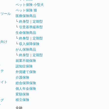
ペット保険 小型犬
ペット保険 猫
トツール
医療保険商品
└
終身型
｜
定期型
└
引受基準緩和型
生命保険商品
└
終身型
｜
定期型
員向け
└
収入保障保険
がん保険商品
└
終身型
｜
定期型
就業不能保険
テ
認知症保険
ステ
外貨建て保険
介護保険
サイト
総合保障保険
個人年金保険
変額保険
積立保険
ング
グ
金融