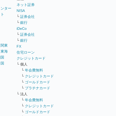
ネット証券
ウンター
NISA
イト
└
証券会社
リ
└
銀行
iDeCo
└
証券会社
└
銀行
｜
関東
FX
｜
東海
住宅ローン
四国
クレジットカード
全国
└ 個人
ス
└
年会費無料
└
クレジットカード
└
ゴールドカード
└
プラチナカード
└ 法人
└
年会費無料
└
クレジットカード
└
ゴールドカード