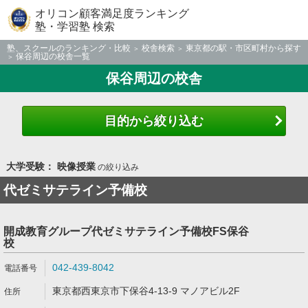
オリコン顧客満足度ランキング
塾・学習塾 検索
塾、スクールのランキング・比較
校舎検索
東京都の駅・市区町村から探す
保谷周辺の校舎一覧
保谷周辺の校舎
目的から絞り込む
大学受験： 映像授業
の絞り込み
代ゼミサテライン予備校
開成教育グループ代ゼミサテライン予備校FS保谷
校
042-439-8042
東京都西東京市下保谷4-13-9 マノアビル2F