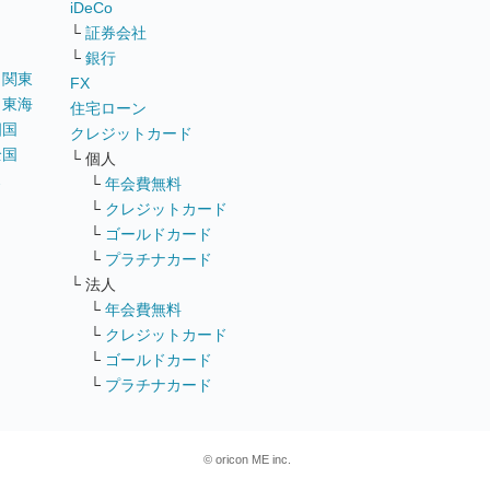
iDeCo
└
証券会社
└
銀行
｜
関東
FX
｜
東海
住宅ローン
四国
クレジットカード
全国
└ 個人
ス
└
年会費無料
└
クレジットカード
└
ゴールドカード
└
プラチナカード
└ 法人
└
年会費無料
└
クレジットカード
└
ゴールドカード
└
プラチナカード
© oricon ME inc.