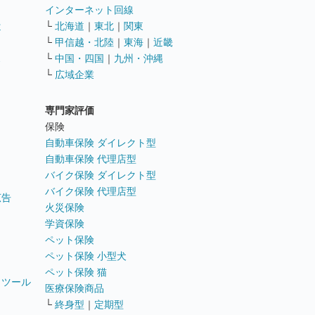
インターネット回線
遣
└
北海道
｜
東北
｜
関東
└
甲信越・北陸
｜
東海
｜
近畿
ス
└
中国・四国
｜
九州・沖縄
└
広域企業
専門家評価
ト
保険
自動車保険 ダイレクト型
自動車保険 代理店型
バイク保険 ダイレクト型
バイク保険 代理店型
広告
火災保険
学資保険
ペット保険
ペット保険 小型犬
ペット保険 猫
トツール
医療保険商品
└
終身型
｜
定期型