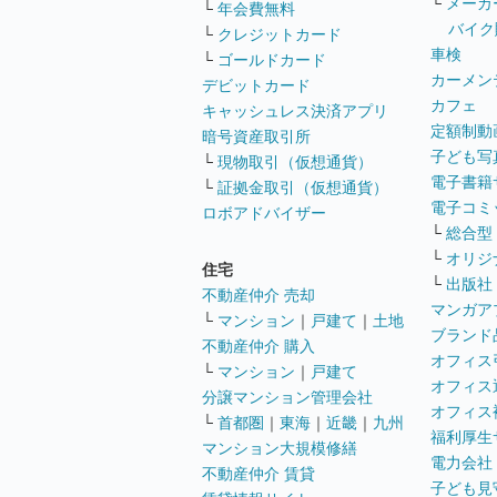
└
メーカ
└
年会費無料
バイク
└
クレジットカード
車検
└
ゴールドカード
カーメン
デビットカード
カフェ
キャッシュレス決済アプリ
定額制動
暗号資産取引所
子ども写
└
現物取引（仮想通貨）
電子書籍
└
証拠金取引（仮想通貨）
電子コミ
ロボアドバイザー
└
総合型
└
オリジ
住宅
└
出版社
不動産仲介 売却
マンガア
└
マンション
｜
戸建て
｜
土地
ブランド
不動産仲介 購入
オフィス
└
マンション
｜
戸建て
オフィス
分譲マンション管理会社
オフィス
└
首都圏
｜
東海
｜
近畿
｜
九州
福利厚生
マンション大規模修繕
電力会社
不動産仲介 賃貸
子ども見