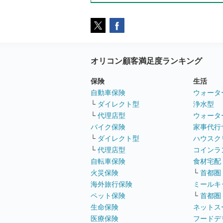
オリコン顧客満足度ランキング
保険
生活
自動車保険
ウォータ
└
ダイレクト型
浄水型
└
代理店型
ウォータ
バイク保険
家事代行
└
ダイレクト型
ハウスク
└
代理店型
コインラ
自転車保険
食材宅配
火災保険
└
首都圏
海外旅行保険
ミールキ
ペット保険
└
首都圏
生命保険
ネットス
医療保険
フードデ