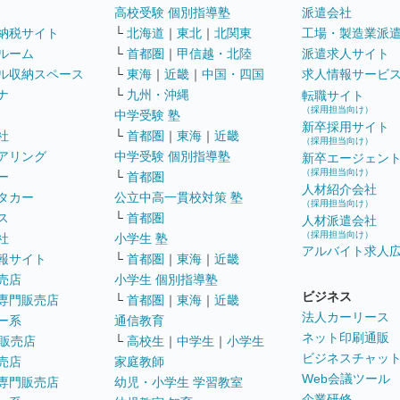
高校受験 個別指導塾
派遣会社
納税サイト
└
北海道
｜
東北
｜
北関東
工場・製造業派
ルーム
└
首都圏
｜
甲信越・北陸
派遣求人サイト
ル収納スペース
└
東海
｜
近畿
｜
中国・四国
求人情報サービ
ナ
└
九州・沖縄
転職サイト
（採用担当向け）
中学受験 塾
新卒採用サイト
社
└
首都圏
｜
東海
｜
近畿
（採用担当向け）
アリング
中学受験 個別指導塾
新卒エージェン
（採用担当向け）
ー
└
首都圏
人材紹介会社
タカー
公立中高一貫校対策 塾
（採用担当向け）
ス
└
首都圏
人材派遣会社
（採用担当向け）
社
小学生 塾
アルバイト求人
報サイト
└
首都圏
｜
東海
｜
近畿
売店
小学生 個別指導塾
ビジネス
専門販売店
└
首都圏
｜
東海
｜
近畿
法人カーリース
ー系
通信教育
ネット印刷通販
販売店
└
高校生
｜
中学生
｜
小学生
ビジネスチャッ
売店
家庭教師
Web会議ツール
専門販売店
幼児・小学生 学習教室
企業研修