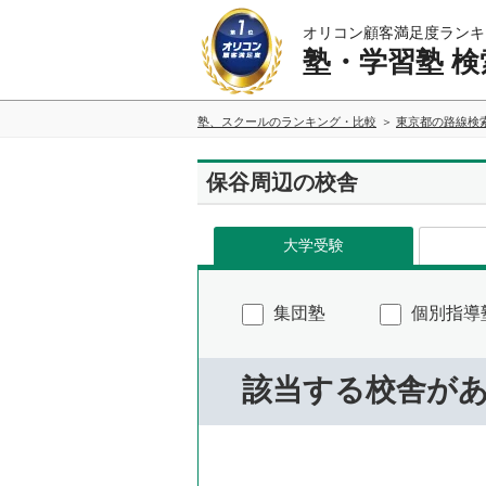
オリコン顧客満足度ランキ
塾・学習塾 検
塾、スクールのランキング・比較
東京都の路線検
保谷周辺の校舎
大学受験
集団塾
個別指導
該当する校舎が