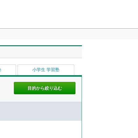
塾
小学生 学習塾