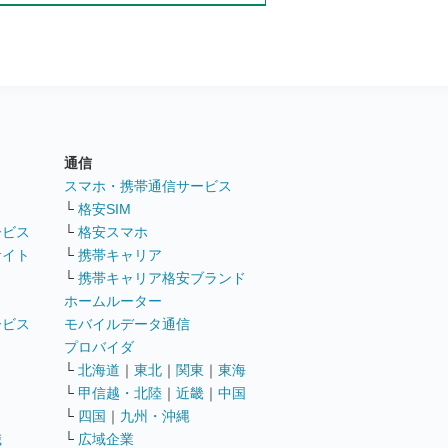
通信
ト
スマホ・携帯通信サービス
└
格安SIM
ービス
└
格安スマホ
サイト
└
携帯キャリア
└
携帯キャリア格安ブランド
ホームルーター
ービス
モバイルデータ通信
ト
プロバイダ
└
北海道
｜
東北
｜
関東
｜
東海
└
甲信越・北陸
｜
近畿
｜
中国
└
四国
｜
九州・沖縄
職
└
広域企業