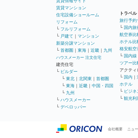
賃貸情報サイト
賃貸マンション
トラベル
住宅設備ショールーム
旅行予約
リフォーム
└
国内旅
└
フルリフォーム
航空券比
└
戸建て
｜
マンション
ホテル比
新築分譲マンション
格安航空券
└
首都圏
｜
東海
｜
近畿
｜
九州
└
国内線
ハウスメーカー 注文住宅
ツアー比
建売住宅
アクティ
└
ビルダー
└
国内
｜
└
東北
｜
北関東
｜
首都圏
ホテル
└
東海
｜
近畿
｜
中国・四国
└
ビジネ
└
九州
└
観光利
└
ハウスメーカー
└
デベロッパー
会社概要
ニュ