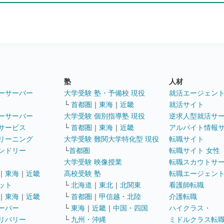
塾
人材
ーサーバー
大学受験 塾・予備校 現役
就活エージェン
└
首都圏
｜
東海
｜
近畿
就活サイト
ーサーバー
大学受験 個別指導塾 現役
逆求人型就活サ
サービス
└
首都圏
｜
東海
｜
近畿
アルバイト情報
リーニング
大学受験 難関大学特化型 現役
転職サイト
ンドリー
└
首都圏
転職サイト 女性
大学受験 映像授業
転職スカウトサ
｜
東海
｜
近畿
高校受験 塾
転職エージェン
ット
└
北海道
｜
東北
｜
北関東
看護師転職
｜
東海
｜
近畿
└
首都圏
｜
甲信越・北陸
介護転職
ーパー
└
東海
｜
近畿
｜
中国・四国
ハイクラス・
リバリー
└
九州・沖縄
ミドルクラス転