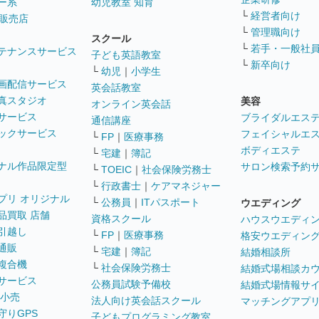
ー系
幼児教室 知育
└
経営者向け
販売店
└
管理職向け
スクール
└
若手・一般社
テナンスサービス
子ども英語教室
└
新卒向け
└
幼児
｜
小学生
画配信サービス
英会話教室
真スタジオ
美容
オンライン英会話
サービス
ブライダルエス
通信講座
ックサービス
フェイシャルエ
└
FP
｜
医療事務
ボディエステ
└
宅建
｜
簿記
ナル作品限定型
サロン検索予約
└
TOEIC
｜
社会保険労務士
└
行政書士
｜
ケアマネジャー
プリ オリジナル
└
公務員
｜
ITパスポート
ウエディング
品買取 店舗
資格スクール
ハウスウエディ
引越し
└
FP
｜
医療事務
格安ウエディン
通販
└
宅建
｜
簿記
結婚相談所
複合機
└
社会保険労務士
結婚式場相談カ
サービス
公務員試験予備校
結婚式場情報サ
 小売
法人向け英会話スクール
マッチングアプ
守りGPS
子どもプログラミング教室