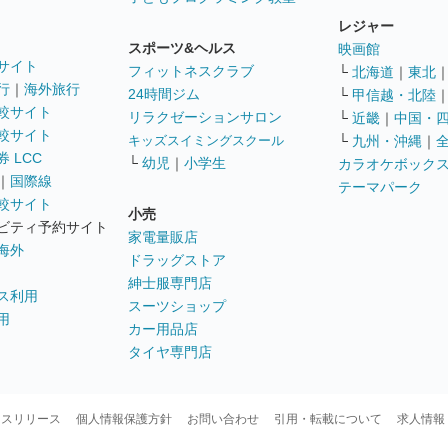
レジャー
スポーツ&ヘルス
映画館
サイト
フィットネスクラブ
└
北海道
｜
東北
行
｜
海外旅行
24時間ジム
└
甲信越・北陸
較サイト
リラクゼーションサロン
└
近畿
｜
中国・
較サイト
キッズスイミングスクール
└
九州・沖縄
｜
 LCC
└
幼児
｜
小学生
カラオケボック
｜
国際線
テーマパーク
較サイト
小売
ビティ予約サイト
家電量販店
海外
ドラッグストア
紳士服専門店
ス利用
スーツショップ
用
カー用品店
タイヤ専門店
ースリリース
個人情報保護方針
お問い合わせ
引用・転載について
求人情報