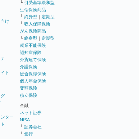
└
引受基準緩和型
生命保険商品
└
終身型
｜
定期型
員向け
└
収入保障保険
がん保険商品
└
終身型
｜
定期型
就業不能保険
テ
認知症保険
ステ
外貨建て保険
介護保険
サイト
総合保障保険
個人年金保険
変額保険
積立保険
ング
グ
金融
ネット証券
ウンター
NISA
イト
└
証券会社
リ
└
銀行