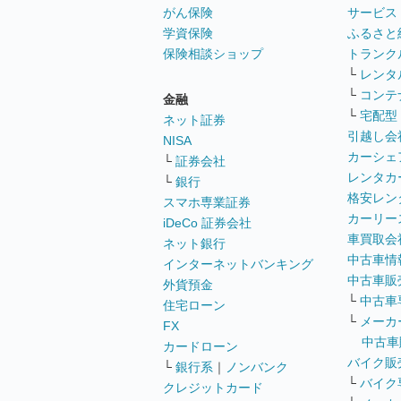
がん保険
サービス
学資保険
ふるさと
保険相談ショップ
トランク
└
レンタ
└
コンテ
金融
└
宅配型
ネット証券
引越し会
NISA
カーシェ
└
証券会社
レンタカ
└
銀行
格安レン
スマホ専業証券
カーリー
iDeCo 証券会社
車買取会
ネット銀行
中古車情
インターネットバンキング
中古車販
外貨預金
└
中古車
住宅ローン
└
メーカ
FX
中古車
カードローン
バイク販
└
銀行系
｜
ノンバンク
└
バイク
クレジットカード