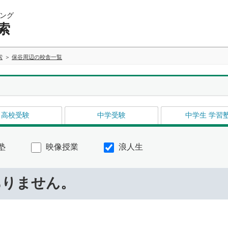
ング
索
索
保谷周辺の校舎一覧
高校受験
中学受験
中学生 学習
塾
映像授業
浪人生
ありません。