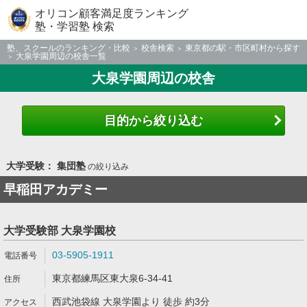
オリコン顧客満足度ランキング
塾・学習塾 検索
塾、スクールのランキング・比較
校舎検索
東京都の駅・市区町村から探す
大泉学園周辺の校舎一覧
大泉学園周辺の校舎
目的から絞り込む
大学受験： 集団塾
の絞り込み
早稲田アカデミー
大学受験部 大泉学園校
03-5905-1911
東京都練馬区東大泉6-34-41
西武池袋線 大泉学園より 徒歩 約3分