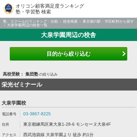
オリコン顧客満足度ランキング
塾・学習塾 検索
塾、スクールのランキング・比較
校舎検索
東京都の駅・市区町村から探す
大泉学園周辺の校舎一覧
大泉学園周辺の校舎
目的から絞り込む
高校受験： 集団塾
の絞り込み
栄光ゼミナール
大泉学園校
03-3867-8225
東京都練馬区東大泉1-28-6 モンセーヌ大泉4F
西武池袋線 大泉学園より 徒歩 約1分