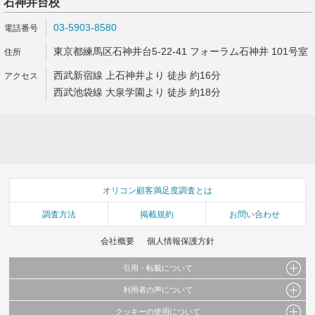
石神井台校
03-5903-8580
東京都練馬区石神井台5-22-41 フォーラム石神井 101号室
西武新宿線 上石神井より 徒歩 約16分
西武池袋線 大泉学園より 徒歩 約18分
オリコン顧客満足度調査とは
調査方法
掲載規約
お問い合わせ
会社概要
個人情報保護方針
引用・転載について
利用者の声について
当サイトで公開されている情報（文字、写真、イラスト、画像データ等）及びこれらの配
置・編集および構造などについての著作権は株式会社oricon MEに帰属しております。
クッキーの使用について
当サイトに掲載している内容はすべてサービスの利用者が提出された見解・感想です。