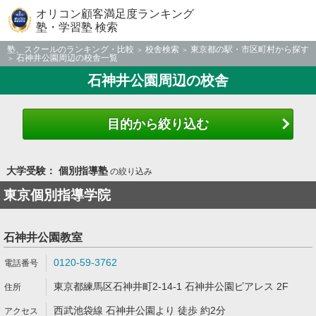
オリコン顧客満足度ランキング
塾・学習塾 検索
塾、スクールのランキング・比較
校舎検索
東京都の駅・市区町村から探す
石神井公園周辺の校舎一覧
石神井公園周辺の校舎
目的から絞り込む
大学受験： 個別指導塾
の絞り込み
東京個別指導学院
石神井公園教室
0120-59-3762
東京都練馬区石神井町2-14-1 石神井公園ピアレス 2F
西武池袋線 石神井公園より 徒歩 約2分