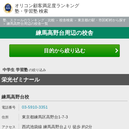
オリコン顧客満足度ランキング
塾・学習塾 検索
塾、スクールのランキング・比較
校舎検索
東京都の駅・市区町村から探す
練馬高野台周辺の校舎一覧
練馬高野台周辺の校舎
目的から絞り込む
中学生 学習塾
の絞り込み
栄光ゼミナール
練馬高野台校
03-5910-3351
東京都練馬区高野台1-7-3
西武池袋線 練馬高野台より 徒歩 約2分