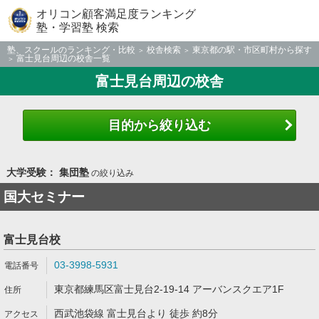
オリコン顧客満足度ランキング
塾・学習塾 検索
塾、スクールのランキング・比較
校舎検索
東京都の駅・市区町村から探す
富士見台周辺の校舎一覧
富士見台周辺の校舎
目的から絞り込む
大学受験： 集団塾
の絞り込み
国大セミナー
富士見台校
03-3998-5931
東京都練馬区富士見台2-19-14 アーバンスクエア1F
西武池袋線 富士見台より 徒歩 約8分