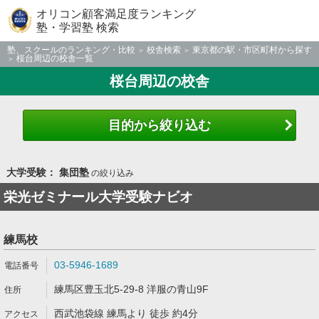
オリコン顧客満足度ランキング
塾・学習塾 検索
塾、スクールのランキング・比較
校舎検索
東京都の駅・市区町村から探す
桜台周辺の校舎一覧
桜台周辺の校舎
目的から絞り込む
大学受験： 集団塾
の絞り込み
栄光ゼミナール大学受験ナビオ
練馬校
03-5946-1689
練馬区豊玉北5-29-8 洋服の青山9F
西武池袋線 練馬より 徒歩 約4分