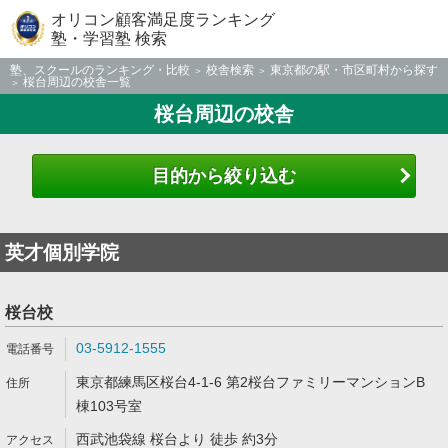
オリコン顧客満足度ランキング
塾・学習塾 検索
塾、スクールのランキング・比較
校舎検索
東京都の駅・市区町村から探す
桜台周辺の校舎一覧
桜台周辺の校舎
目的から絞り込む
英才個別学院
桜台校
03-5912-1555
東京都練馬区桜台4-1-6 第2桜台ファミリーマンションB
棟103号室
西武池袋線 桜台より 徒歩 約3分