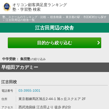
オリコン顧客満足度ランキング
塾・学習塾 検索
塾、スクールのランキング・比較
校舎検索
東京都の駅・市区町村から探す
江古田周辺の校舎一覧
江古田周辺の校舎
目的から絞り込む
中学受験： 集団塾
の絞り込み
早稲田アカデミー
江古田校
03-3955-1001
東京都練馬区旭丘2-44-1 旭ヶ丘スクエア 2F
西武池袋線 江古田より 徒歩 約2分