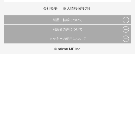
会社概要
個人情報保護方針
引用・転載について
利用者の声について
当サイトで公開されている情報（文字、写真、イラスト、画像データ等）及びこれらの配
置・編集および構造などについての著作権は株式会社oricon MEに帰属しております。
クッキーの使用について
当サイトに掲載している内容はすべてサービスの利用者が提出された見解・感想です。
これらの情報を権利者の許可なく無断転載・複製などの二次利用を行うことは固く禁じて
弊社が内容について正確性を含め一切保証するものではありません。
おります。
© oricon ME inc.
このサイトでは Cookie を使用して、ユーザーに合わせたコンテンツや広告の表示、ソー
弊社の見解・ 意見ではないことをご理解いただいた上でご覧ください。
シャル メディア機能の提供、広告の表示回数やクリック数の測定を行っています。
また、ユーザーによるサイトの利用状況についても情報を収集し、ソーシャル メディア
や広告配信、データ解析の各パートナーに提供しています。
各パートナーは、この情報とユーザーが各パートナーに提供した他の情報や、ユーザーが
各パートナーのサービスを使用したときに収集した他の情報を組み合わせて使用すること
があります。