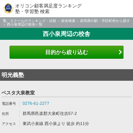
オリコン顧客満足度ランキング
塾・学習塾 検索
塾、スクールのランキング・比較
校舎検索
群馬県の駅・市区町村から探す
西小泉周辺の校舎一覧
西小泉周辺の校舎
目的から絞り込む
明光義塾
ベスタ大泉教室
0276-61-2277
群馬県邑楽郡大泉町住吉57-2
東武小泉線 西小泉より 徒歩 約11分