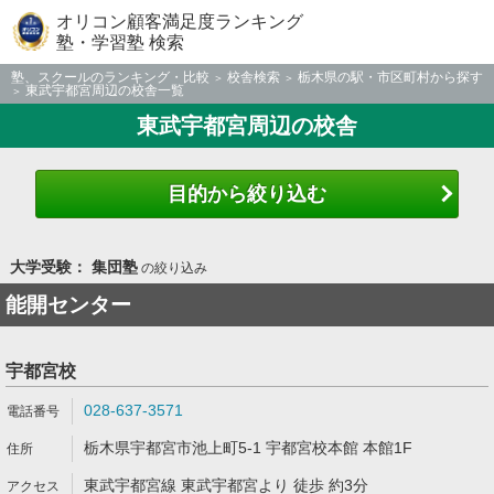
オリコン顧客満足度ランキング
塾・学習塾 検索
塾、スクールのランキング・比較
校舎検索
栃木県の駅・市区町村から探す
東武宇都宮周辺の校舎一覧
東武宇都宮周辺の校舎
目的から絞り込む
大学受験： 集団塾
の絞り込み
能開センター
宇都宮校
028-637-3571
栃木県宇都宮市池上町5-1 宇都宮校本館 本館1F
東武宇都宮線 東武宇都宮より 徒歩 約3分