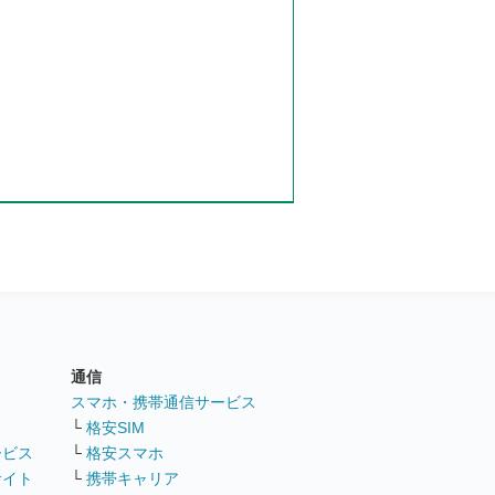
通信
ト
スマホ・携帯通信サービス
└
格安SIM
ービス
└
格安スマホ
サイト
└
携帯キャリア