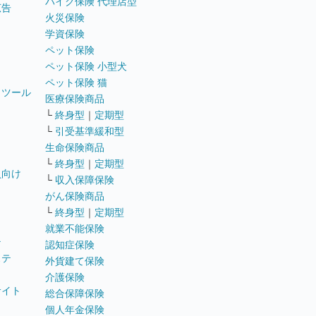
バイク保険 代理店型
広告
火災保険
学資保険
ペット保険
ペット保険 小型犬
ペット保険 猫
トツール
医療保険商品
└
終身型
｜
定期型
└
引受基準緩和型
生命保険商品
└
終身型
｜
定期型
員向け
└
収入保障保険
がん保険商品
└
終身型
｜
定期型
就業不能保険
テ
認知症保険
ステ
外貨建て保険
介護保険
サイト
総合保障保険
個人年金保険