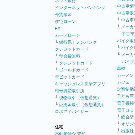
ネット銀行
中古車情
インターネットバンキング
中古車販
外貨預金
└
中古車
住宅ローン
└
メーカ
FX
中古車
カードローン
バイク販
└
銀行系
｜
ノンバンク
└
バイク
クレジットカード
└
メーカ
└
年会費無料
バイク
└
クレジットカード
車検
└
ゴールドカード
カーメン
デビットカード
カフェ
キャッシュレス決済アプリ
定額制動
暗号資産取引所
子ども写
└
現物取引（仮想通貨）
電子書籍
└
証拠金取引（仮想通貨）
電子コミ
ロボアドバイザー
└
総合型
└
オリジ
住宅
└
出版社
不動産仲介 売却