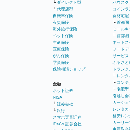
└
ダイレクト型
ハウスク
└
代理店型
コインラ
自転車保険
食材宅配
火災保険
└
首都圏
海外旅行保険
ミールキ
ペット保険
└
首都圏
生命保険
ネットス
医療保険
フードデ
がん保険
サービス
学資保険
ふるさと
保険相談ショップ
トランク
└
レンタ
└
コンテ
金融
└
宅配型
ネット証券
引越し会
NISA
カーシェ
└
証券会社
レンタカ
└
銀行
格安レン
スマホ専業証券
カーリー
iDeCo 証券会社
車買取会