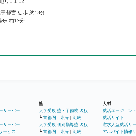
1-1-12
宇都宮 徒歩 約13分
歩 約13分
塾
人材
ーサーバー
大学受験 塾・予備校 現役
就活エージェン
└
首都圏
｜
東海
｜
近畿
就活サイト
ーサーバー
大学受験 個別指導塾 現役
逆求人型就活サ
サービス
└
首都圏
｜
東海
｜
近畿
アルバイト情報