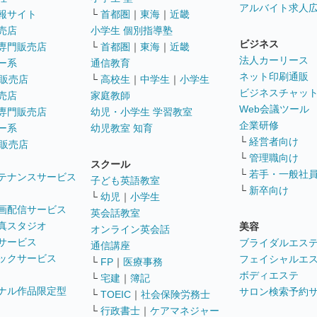
アルバイト求人
報サイト
└
首都圏
｜
東海
｜
近畿
売店
小学生 個別指導塾
ビジネス
専門販売店
└
首都圏
｜
東海
｜
近畿
法人カーリース
ー系
通信教育
ネット印刷通販
販売店
└
高校生
｜
中学生
｜
小学生
ビジネスチャッ
売店
家庭教師
Web会議ツール
専門販売店
幼児・小学生 学習教室
企業研修
ー系
幼児教室 知育
└
経営者向け
販売店
└
管理職向け
スクール
└
若手・一般社
テナンスサービス
子ども英語教室
└
新卒向け
└
幼児
｜
小学生
画配信サービス
英会話教室
真スタジオ
美容
オンライン英会話
サービス
ブライダルエス
通信講座
ックサービス
フェイシャルエ
└
FP
｜
医療事務
ボディエステ
└
宅建
｜
簿記
ナル作品限定型
サロン検索予約
└
TOEIC
｜
社会保険労務士
└
行政書士
｜
ケアマネジャー