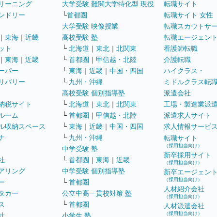
リーニング
大学受験 難関大学特化型 現役
転職サイト
ンドリー
└
首都圏
転職サイト 女性
大学受験 映像授業
転職スカウトサ
｜
東海
｜
近畿
高校受験 塾
転職エージェン
ット
└
北海道
｜
東北
｜
北関東
看護師転職
｜
東海
｜
近畿
└
首都圏
｜
甲信越・北陸
介護転職
ーパー
└
東海
｜
近畿
｜
中国・四国
ハイクラス・
リバリー
└
九州・沖縄
ミドルクラス転
高校受験 個別指導塾
派遣会社
納税サイト
└
北海道
｜
東北
｜
北関東
工場・製造業派
ルーム
└
首都圏
｜
甲信越・北陸
派遣求人サイト
ル収納スペース
└
東海
｜
近畿
｜
中国・四国
求人情報サービ
ナ
└
九州・沖縄
転職サイト
（採用担当向け）
中学受験 塾
新卒採用サイト
社
└
首都圏
｜
東海
｜
近畿
（採用担当向け）
アリング
中学受験 個別指導塾
新卒エージェン
（採用担当向け）
ー
└
首都圏
人材紹介会社
タカー
公立中高一貫校対策 塾
（採用担当向け）
ス
└
首都圏
人材派遣会社
（採用担当向け）
社
小学生 塾