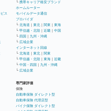
└
携帯キャリア格安ブランド
ホームルーター
ービス
モバイルデータ通信
ト
プロバイダ
└
北海道
｜
東北
｜
関東
｜
東海
└
甲信越・北陸
｜
近畿
｜
中国
└
四国
｜
九州・沖縄
職
└
広域企業
インターネット回線
遣
└
北海道
｜
東北
｜
関東
└
甲信越・北陸
｜
東海
｜
近畿
ス
└
中国・四国
｜
九州・沖縄
└
広域企業
専門家評価
ト
保険
自動車保険 ダイレクト型
自動車保険 代理店型
バイク保険 ダイレクト型