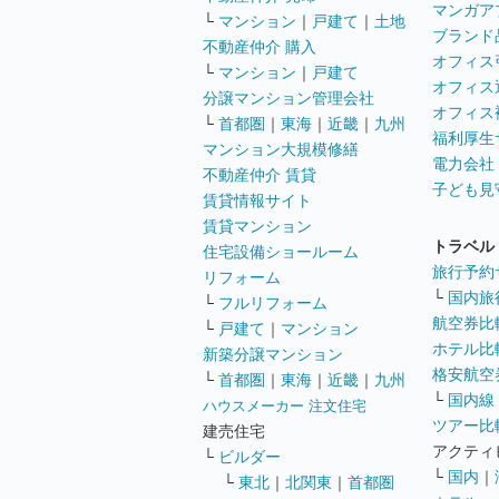
マンガア
└
マンション
｜
戸建て
｜
土地
ブランド
不動産仲介 購入
オフィス
└
マンション
｜
戸建て
オフィス
分譲マンション管理会社
オフィス
└
首都圏
｜
東海
｜
近畿
｜
九州
福利厚生
マンション大規模修繕
電力会社
不動産仲介 賃貸
子ども見
賃貸情報サイト
賃貸マンション
トラベル
住宅設備ショールーム
旅行予約
リフォーム
└
国内旅
└
フルリフォーム
航空券比
└
戸建て
｜
マンション
ホテル比
新築分譲マンション
格安航空券
└
首都圏
｜
東海
｜
近畿
｜
九州
└
国内線
ハウスメーカー 注文住宅
ツアー比
建売住宅
アクティ
└
ビルダー
└
国内
｜
└
東北
｜
北関東
｜
首都圏