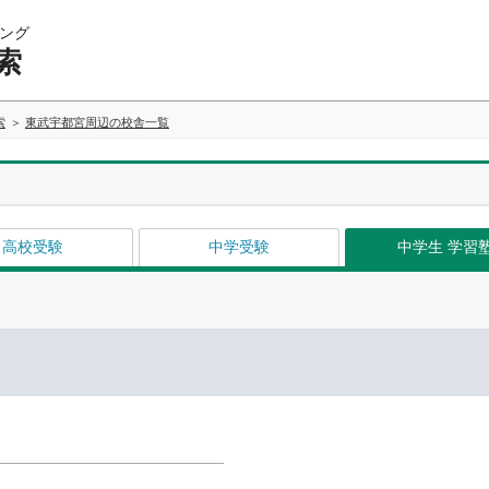
ング
索
索
東武宇都宮周辺の校舎一覧
高校受験
中学受験
中学生 学習