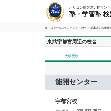
オリコン顧客満足度ランキ
塾・学習塾 検
塾、スクールのランキング・比較
栃木県の路線検
東武宇都宮周辺の校舎
大学受験
能開センター
宇都宮校
028-637-3571