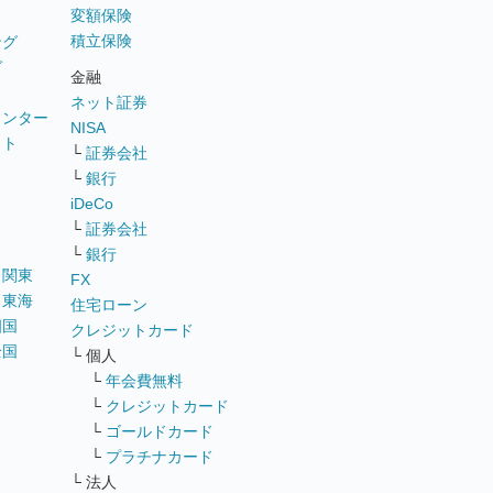
変額保険
積立保険
ング
グ
金融
ネット証券
ウンター
NISA
イト
└
証券会社
リ
└
銀行
iDeCo
└
証券会社
└
銀行
｜
関東
FX
｜
東海
住宅ローン
四国
クレジットカード
全国
└ 個人
ス
└
年会費無料
└
クレジットカード
└
ゴールドカード
└
プラチナカード
└ 法人