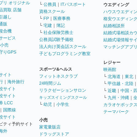
プリ オリジナル
└
公務員
｜
ITパスポート
ウエディング
品買取 店舗
資格スクール
ハウスウエディ
引越し
└
FP
｜
医療事務
格安ウエディン
通販
└
宅建
｜
簿記
結婚相談所
複合機
└
社会保険労務士
結婚式場相談カ
サービス
公務員試験予備校
結婚式場情報サ
 小売
法人向け英会話スクール
マッチングアプ
守りGPS
子どもプログラミング教室
レジャー
スポーツ&ヘルス
映画館
サイト
フィットネスクラブ
└
北海道
｜
東北
行
｜
海外旅行
24時間ジム
└
甲信越・北陸
較サイト
リラクゼーションサロン
└
近畿
｜
中国・
較サイト
キッズスイミングスクール
└
九州・沖縄
｜
 LCC
└
幼児
｜
小学生
カラオケボック
｜
国際線
テーマパーク
較サイト
小売
ビティ予約サイト
家電量販店
海外
ドラッグストア