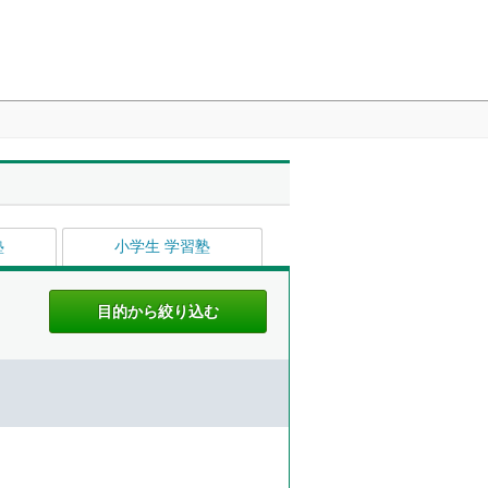
塾
小学生 学習塾