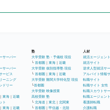
塾
人材
ーサーバー
大学受験 塾・予備校 現役
就活エージェン
└
首都圏
｜
東海
｜
近畿
就活サイト
ーサーバー
大学受験 個別指導塾 現役
逆求人型就活サ
サービス
└
首都圏
｜
東海
｜
近畿
アルバイト情報
リーニング
大学受験 難関大学特化型 現役
転職サイト
ンドリー
└
首都圏
転職サイト 女性
大学受験 映像授業
転職スカウトサ
｜
東海
｜
近畿
高校受験 塾
転職エージェン
ット
└
北海道
｜
東北
｜
北関東
看護師転職
｜
東海
｜
近畿
└
首都圏
｜
甲信越・北陸
介護転職