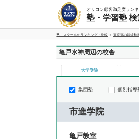
オリコン顧客満足度ランキ
塾・学習塾 検
塾、スクールのランキング・比較
東京都の路線検
亀戸水神周辺の校舎
大学受験
集団塾
個別指導
市進学院
亀戸教室