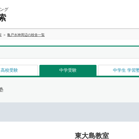
ング
索
索
亀戸水神周辺の校舎一覧
高校受験
中学受験
中学生 学習
塾
東大島教室