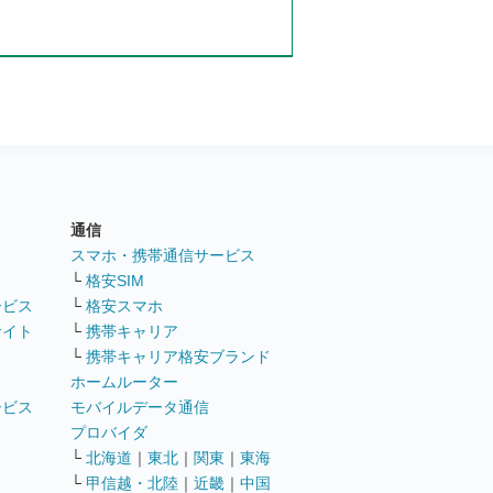
通信
ト
スマホ・携帯通信サービス
└
格安SIM
ービス
└
格安スマホ
サイト
└
携帯キャリア
└
携帯キャリア格安ブランド
ホームルーター
ービス
モバイルデータ通信
ト
プロバイダ
└
北海道
｜
東北
｜
関東
｜
東海
└
甲信越・北陸
｜
近畿
｜
中国