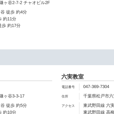
ヶ谷2-7-2 チャオビル2F
谷 徒歩 約4分
 約11分
歩 約17分
六実教室
047-369-7304
谷3-3-17
千葉県松戸市六実
谷 徒歩 約5分
東武野田線 六実
 約10分
東武野田線 高柳