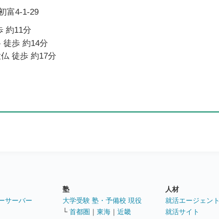
4-1-29
 約11分
 徒歩 約14分
仏 徒歩 約17分
塾
人材
ーサーバー
大学受験 塾・予備校 現役
就活エージェン
└
首都圏
｜
東海
｜
近畿
就活サイト