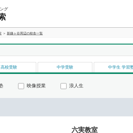
ング
索
索
新鎌ヶ谷周辺の校舎一覧
高校受験
中学受験
中学生 学習
塾
映像授業
浪人生
六実教室