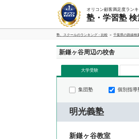
オリコン顧客満足度ランキ
塾・学習塾 検
塾、スクールのランキング・比較
千葉県の路線検
新鎌ヶ谷周辺の校舎
大学受験
集団塾
個別指導
明光義塾
新鎌ヶ谷教室