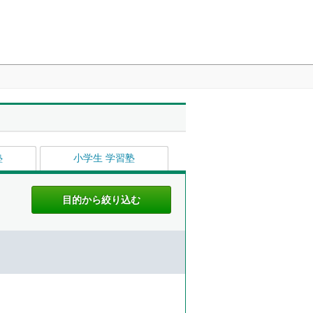
塾
小学生 学習塾