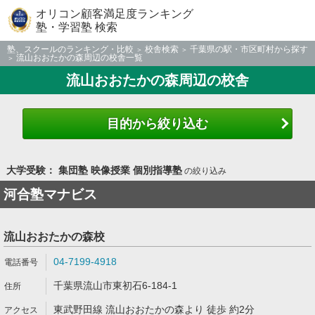
オリコン顧客満足度ランキング
塾・学習塾 検索
塾、スクールのランキング・比較
校舎検索
千葉県の駅・市区町村から探す
流山おおたかの森周辺の校舎一覧
流山おおたかの森周辺の校舎
目的から絞り込む
大学受験： 集団塾 映像授業 個別指導塾
の絞り込み
河合塾マナビス
流山おおたかの森校
04-7199-4918
千葉県流山市東初石6-184-1
東武野田線 流山おおたかの森より 徒歩 約2分