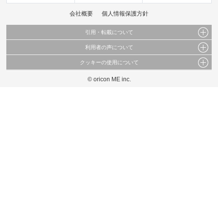
会社概要
個人情報保護方針
引用・転載について
利用者の声について
当サイトで公開されている情報（文字、写真、イラスト、画像データ等）及びこれらの配
置・編集および構造などについての著作権は株式会社oricon MEに帰属しております。
クッキーの使用について
当サイトに掲載している内容はすべてサービスの利用者が提出された見解・感想です。
これらの情報を権利者の許可なく無断転載・複製などの二次利用を行うことは固く禁じて
弊社が内容について正確性を含め一切保証するものではありません。
おります。
© oricon ME inc.
このサイトでは Cookie を使用して、ユーザーに合わせたコンテンツや広告の表示、ソー
弊社の見解・ 意見ではないことをご理解いただいた上でご覧ください。
シャル メディア機能の提供、広告の表示回数やクリック数の測定を行っています。
また、ユーザーによるサイトの利用状況についても情報を収集し、ソーシャル メディア
や広告配信、データ解析の各パートナーに提供しています。
各パートナーは、この情報とユーザーが各パートナーに提供した他の情報や、ユーザーが
各パートナーのサービスを使用したときに収集した他の情報を組み合わせて使用すること
があります。