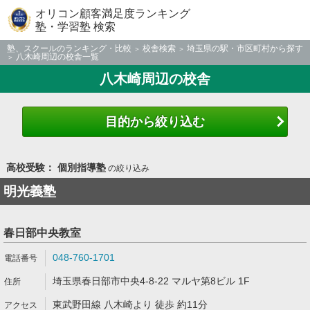
オリコン顧客満足度ランキング
塾・学習塾 検索
塾、スクールのランキング・比較
校舎検索
埼玉県の駅・市区町村から探す
八木崎周辺の校舎一覧
八木崎周辺の校舎
目的から絞り込む
高校受験： 個別指導塾
の絞り込み
明光義塾
春日部中央教室
048-760-1701
埼玉県春日部市中央4-8-22 マルヤ第8ビル 1F
東武野田線 八木崎より 徒歩 約11分