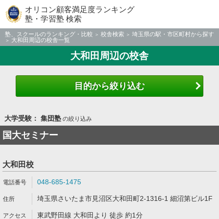
オリコン顧客満足度ランキング
塾・学習塾 検索
塾、スクールのランキング・比較
校舎検索
埼玉県の駅・市区町村から探す
大和田周辺の校舎一覧
大和田周辺の校舎
目的から絞り込む
大学受験： 集団塾
の絞り込み
国大セミナー
大和田校
048-685-1475
埼玉県さいたま市見沼区大和田町2-1316-1 細沼第ビル1F
東武野田線 大和田より 徒歩 約1分